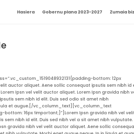
Hasiera
Gobernu plana 2023-2027
Zumaia biz
le
s=”.vc_custom_1519048932131{padding-bottom: 12px
lit auctor aliquet. Aene sollic consequat ipsutis sem nibh id e
 Lorem Ipsn vel velit auctor aliquet. Lorem Ipsn gravida nibh v
ipsutis sem nibh id elit. Duis sed odio sit amet nibh
 ligula et augue.[/vc_column_text][vc_column_text
ttom: 16px !important;}”]Lorem Ipsn gravida nibh vel veli
s sem nibh id elit. Duis sed nibh vel a sit amet nibh vulputate.
psn gravida nibh vel velit auctor aliquet. Aene sollic consequ
amet nibh vulputate. Morbi eget augue neque. In in ligula et au