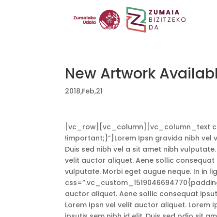
New Artwork Availab
2018,Feb,21
[vc_row][vc_column][vc_column_text cs
!important;}”]Lorem Ipsn gravida nibh vel ve
Duis sed nibh vel a sit amet nibh vulputate.
velit auctor aliquet. Aene sollic consequat 
vulputate. Morbi eget augue neque. In in
css=”.vc_custom_1519046694770{padding-bo
auctor aliquet. Aene sollic consequat ipsuti
Lorem Ipsn vel velit auctor aliquet. Lorem I
ipsutis sem nibh id elit. Duis sed odio sit 