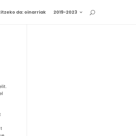
itzeko da: oinarriak
2019-2023
lit.
el
t
at
gue