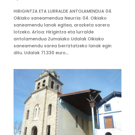
HIRIGINTZA ETA LURRALDE ANTOLAMENDUA 04.
Oikiako saneamendua Neurria: 04. Oikiako
saneamendu lanak egitea, arazketa sarera
lotzeko. Arloa: Hirigintza eta lurralde
antolamendua Zumaiako Udalak Oikiako
saneamendu sarea berriztatzeko lanak egin
ditu. Udalak 71.330 euro...