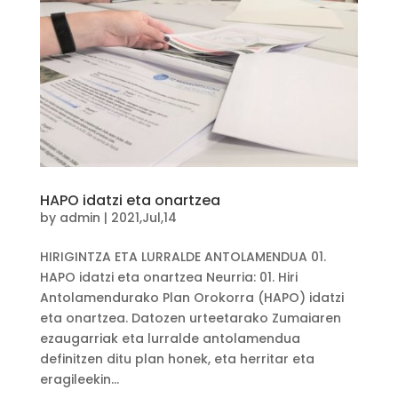
HAPO idatzi eta onartzea
by
admin
|
2021,Jul,14
HIRIGINTZA ETA LURRALDE ANTOLAMENDUA 01.
HAPO idatzi eta onartzea Neurria: 01. Hiri
Antolamendurako Plan Orokorra (HAPO) idatzi
eta onartzea. Datozen urteetarako Zumaiaren
ezaugarriak eta lurralde antolamendua
definitzen ditu plan honek, eta herritar eta
eragileekin...