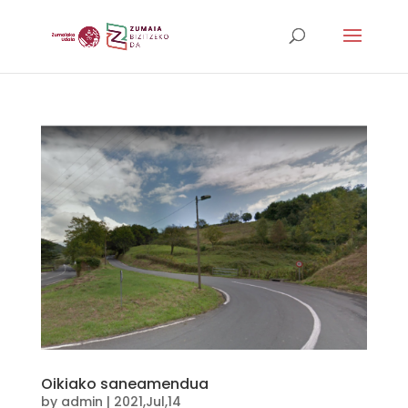
Oikiako saneamendua
by
admin
|
2021,Jul,14