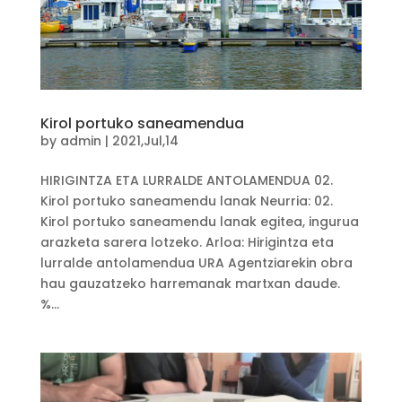
Kirol portuko saneamendua
by
admin
|
2021,Jul,14
HIRIGINTZA ETA LURRALDE ANTOLAMENDUA 02.
Kirol portuko saneamendu lanak Neurria: 02.
Kirol portuko saneamendu lanak egitea, ingurua
arazketa sarera lotzeko. Arloa: Hirigintza eta
lurralde antolamendua URA Agentziarekin obra
hau gauzatzeko harremanak martxan daude.
%...