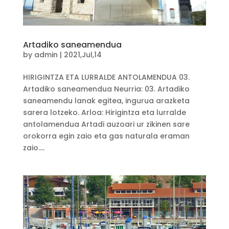
Artadiko saneamendua
by
admin
|
2021,Jul,14
HIRIGINTZA ETA LURRALDE ANTOLAMENDUA 03.
Artadiko saneamendua Neurria: 03. Artadiko
saneamendu lanak egitea, ingurua arazketa
sarera lotzeko. Arloa: Hirigintza eta lurralde
antolamendua Artadi auzoari ur zikinen sare
orokorra egin zaio eta gas naturala eraman
zaio....