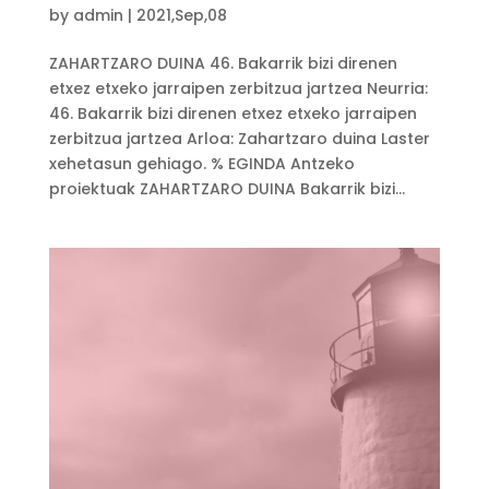
by
admin
|
2021,Sep,08
ZAHARTZARO DUINA 46. Bakarrik bizi direnen
etxez etxeko jarraipen zerbitzua jartzea Neurria:
46. Bakarrik bizi direnen etxez etxeko jarraipen
zerbitzua jartzea Arloa: Zahartzaro duina Laster
xehetasun gehiago. % EGINDA Antzeko
proiektuak ZAHARTZARO DUINA Bakarrik bizi...