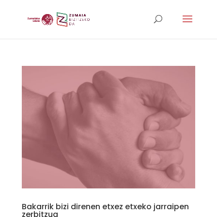
Bakarrik bizi direnen etxez etxeko jarraipen
zerbitzua