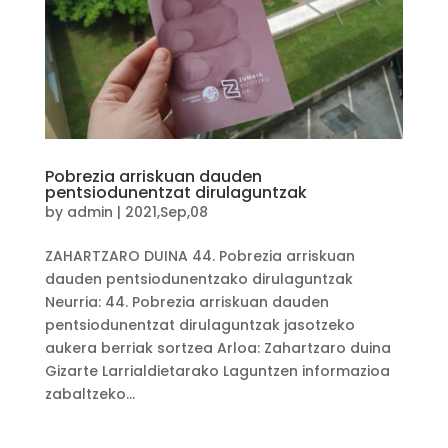
Pobrezia arriskuan dauden
pentsiodunentzat dirulaguntzak
by
admin
|
2021,Sep,08
ZAHARTZARO DUINA 44. Pobrezia arriskuan
dauden pentsiodunentzako dirulaguntzak
Neurria: 44. Pobrezia arriskuan dauden
pentsiodunentzat dirulaguntzak jasotzeko
aukera berriak sortzea Arloa: Zahartzaro duina
Gizarte Larrialdietarako Laguntzen informazioa
zabaltzeko...