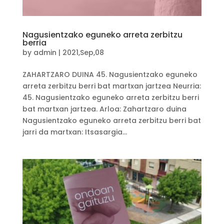
Nagusientzako eguneko arreta zerbitzu
berria
by
admin
|
2021,Sep,08
ZAHARTZARO DUINA 45. Nagusientzako eguneko
arreta zerbitzu berri bat martxan jartzea Neurria:
45. Nagusientzako eguneko arreta zerbitzu berri
bat martxan jartzea. Arloa: Zahartzaro duina
Nagusientzako eguneko arreta zerbitzu berri bat
jarri da martxan: Itsasargia...