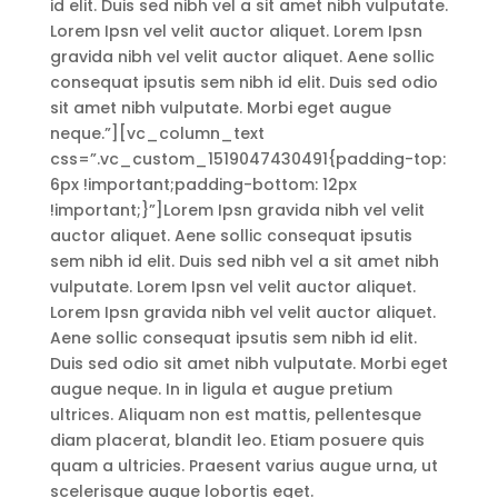
id elit. Duis sed nibh vel a sit amet nibh vulputate.
Lorem Ipsn vel velit auctor aliquet. Lorem Ipsn
gravida nibh vel velit auctor aliquet. Aene sollic
consequat ipsutis sem nibh id elit. Duis sed odio
sit amet nibh vulputate. Morbi eget augue
neque.”][vc_column_text
css=”.vc_custom_1519047430491{padding-top:
6px !important;padding-bottom: 12px
!important;}”]Lorem Ipsn gravida nibh vel velit
auctor aliquet. Aene sollic consequat ipsutis
sem nibh id elit. Duis sed nibh vel a sit amet nibh
vulputate. Lorem Ipsn vel velit auctor aliquet.
Lorem Ipsn gravida nibh vel velit auctor aliquet.
Aene sollic consequat ipsutis sem nibh id elit.
Duis sed odio sit amet nibh vulputate. Morbi eget
augue neque. In in ligula et augue pretium
ultrices. Aliquam non est mattis, pellentesque
diam placerat, blandit leo. Etiam posuere quis
quam a ultricies. Praesent varius augue urna, ut
scelerisque augue lobortis eget.