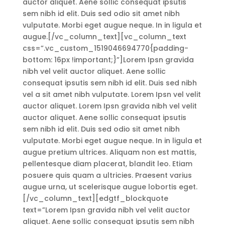
auctor aliquet. Aene sollic consequat ipsutis
sem nibh id elit. Duis sed odio sit amet nibh
vulputate. Morbi eget augue neque. In in ligula et
augue.[/vc_column_text][vc_column_text
css=”.vc_custom_1519046694770{padding-
bottom: 16px !important;}”]Lorem Ipsn gravida
nibh vel velit auctor aliquet. Aene sollic
consequat ipsutis sem nibh id elit. Duis sed nibh
vel a sit amet nibh vulputate. Lorem Ipsn vel velit
auctor aliquet. Lorem Ipsn gravida nibh vel velit
auctor aliquet. Aene sollic consequat ipsutis
sem nibh id elit. Duis sed odio sit amet nibh
vulputate. Morbi eget augue neque. In in ligula et
augue pretium ultrices. Aliquam non est mattis,
pellentesque diam placerat, blandit leo. Etiam
posuere quis quam a ultricies. Praesent varius
augue urna, ut scelerisque augue lobortis eget.
[/vc_column_text][edgtf_blockquote
text=”Lorem Ipsn gravida nibh vel velit auctor
aliquet. Aene sollic consequat ipsutis sem nibh