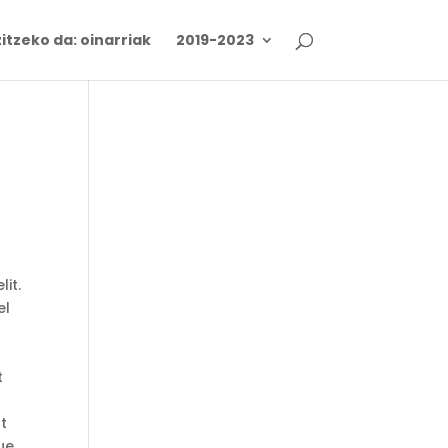
itzeko da: oinarriak
2019-2023
lit.
el
t
at
gue