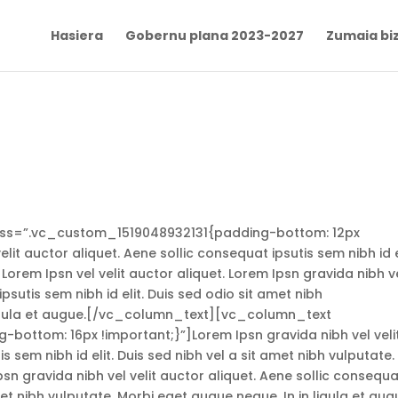
Hasiera
Gobernu plana 2023-2027
Zumaia biz
s=”.vc_custom_1519048932131{padding-bottom: 12px
lit auctor aliquet. Aene sollic consequat ipsutis sem nibh id e
 Lorem Ipsn vel velit auctor aliquet. Lorem Ipsn gravida nibh v
ipsutis sem nibh id elit. Duis sed odio sit amet nibh
 ligula et augue.[/vc_column_text][vc_column_text
ttom: 16px !important;}”]Lorem Ipsn gravida nibh vel veli
s sem nibh id elit. Duis sed nibh vel a sit amet nibh vulputate.
psn gravida nibh vel velit auctor aliquet. Aene sollic consequ
amet nibh vulputate. Morbi eget augue neque. In in ligula et au