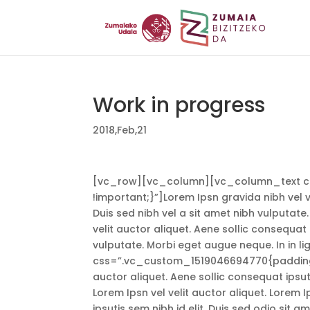
Work in progress
2018,Feb,21
[vc_row][vc_column][vc_column_text cs
!important;}”]Lorem Ipsn gravida nibh vel ve
Duis sed nibh vel a sit amet nibh vulputate.
velit auctor aliquet. Aene sollic consequat 
vulputate. Morbi eget augue neque. In in
css=”.vc_custom_1519046694770{padding-bo
auctor aliquet. Aene sollic consequat ipsuti
Lorem Ipsn vel velit auctor aliquet. Lorem I
ipsutis sem nibh id elit. Duis sed odio sit 