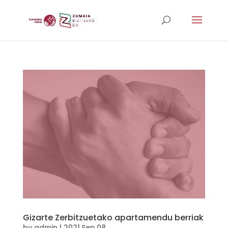
Gizarte Zerbitzuetako apartamendu berriak
by
admin
|
2021,Sep,08