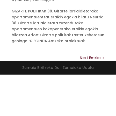
GIZARTE POLITIKAK 38. Gizarte larrialdietarako
apartamentuentzat eraikin egokia bilatu Neurria:
38. Gizarte larrialdietara zuzendutako
apartamentuen kokapenerako eraikin egokia
bilatzea Arloa: Gizarte politikak Laster xehetasun
gehiago. % EGINDA Antzeko proiektuak...
Next Entries »
Zumaia Bizitzeko Da | Zumaiako Udala