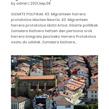
by
admin
|
2021,Sep,08
GIZARTE POLITIKAK 43. Migranteen harrera
protokoloa idaztea Neurria: 43. Migranteen
harrera protokoloa idatzi Arloa: Gizarte politikak
Zumaiara bizitzera heltzen den pertsona orok
harrera integrala jasotzeko Harrera Protokoloa
osatu du udalak. Zumaiara bizitzera...