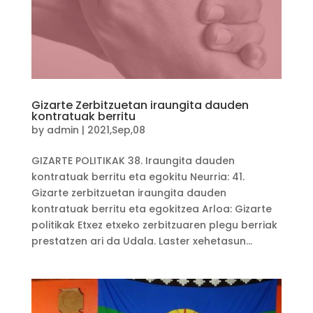
Gizarte Zerbitzuetan iraungita dauden
kontratuak berritu
by
admin
|
2021,Sep,08
GIZARTE POLITIKAK 38. Iraungita dauden
kontratuak berritu eta egokitu Neurria: 41.
Gizarte zerbitzuetan iraungita dauden
kontratuak berritu eta egokitzea Arloa: Gizarte
politikak Etxez etxeko zerbitzuaren plegu berriak
prestatzen ari da Udala. Laster xehetasun...