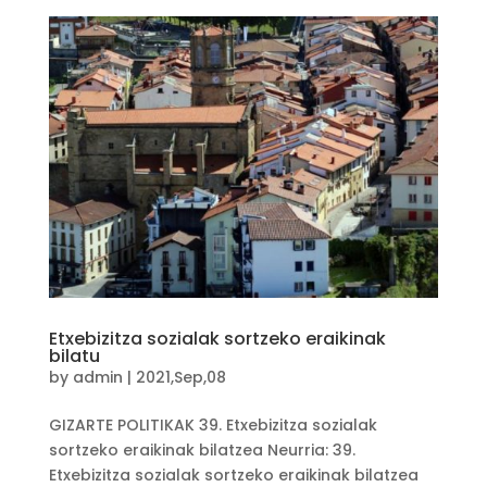
Etxebizitza sozialak sortzeko eraikinak
bilatu
by
admin
|
2021,Sep,08
GIZARTE POLITIKAK 39. Etxebizitza sozialak
sortzeko eraikinak bilatzea Neurria: 39.
Etxebizitza sozialak sortzeko eraikinak bilatzea