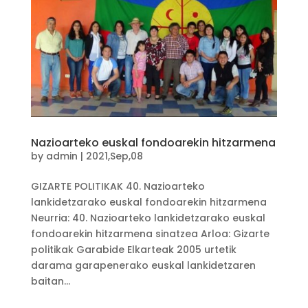
Nazioarteko euskal fondoarekin hitzarmena
by
admin
|
2021,Sep,08
GIZARTE POLITIKAK 40. Nazioarteko
lankidetzarako euskal fondoarekin hitzarmena
Neurria: 40. Nazioarteko lankidetzarako euskal
fondoarekin hitzarmena sinatzea Arloa: Gizarte
politikak Garabide Elkarteak 2005 urtetik
darama garapenerako euskal lankidetzaren
baitan...