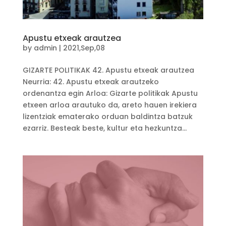
Apustu etxeak arautzea
by
admin
|
2021,Sep,08
GIZARTE POLITIKAK 42. Apustu etxeak arautzea
Neurria: 42. Apustu etxeak arautzeko
ordenantza egin Arloa: Gizarte politikak Apustu
etxeen arloa arautuko da, areto hauen irekiera
lizentziak ematerako orduan baldintza batzuk
ezarriz. Besteak beste, kultur eta hezkuntza...