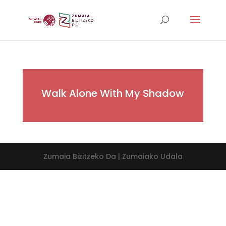
Walk Alone With My Shadow
Zumaia Bizitzeko Da | Zumaiako Udala