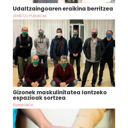
Udaltzaingoaren eraikina berritzea
ZERBITZU PUBLIKOAK
Gizonek maskulinitatea lantzeko
espazioak sortzea
FEMINISMOA