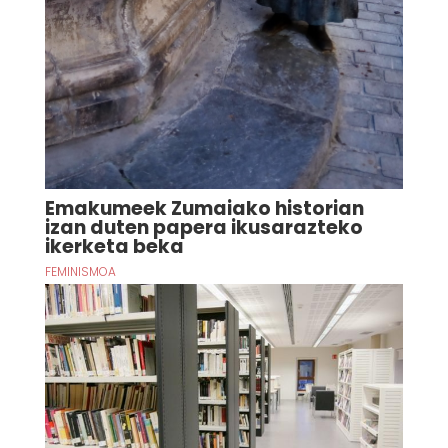
Emakumeek Zumaiako historian
izan duten papera ikusarazteko
ikerketa beka
FEMINISMOA