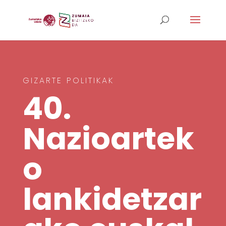
GIZARTE POLITIKAK
40.
Nazioartek
o
lankidetzar