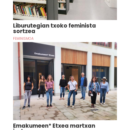
Liburutegian txoko feminista
sortzea
FEMINISMOA
Emakumeen* Etxea martxan