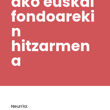
ako euskal
fondoareki
n
hitzarmen
a
Neurria: