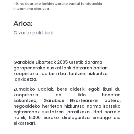
40. Nazioarteko lankidetzarako euskal fondoarekin
hitzarmena sinatzea
Arloa:
Gizarte politikak
Garabide
Elkarteak 2005 urtetik darama
garapenerako euskal lankidetzaren baitan
kooperazio ildo berri bat lantzen: hizkuntza
lankidetza.
Zumaiako Udalak, bere aldetik, egoki ikusi du
kooperazio lan ildo honetan
sakontzea,
Garabide
Elkartearekin batera,
hegoaldeko herrietan hizkuntza normalizatzeko
egitasmoak sustatzen jarraitzeko. Hori horrela
izanik, 5.000 euroko dirulaguntza emango dio
elkarteari.