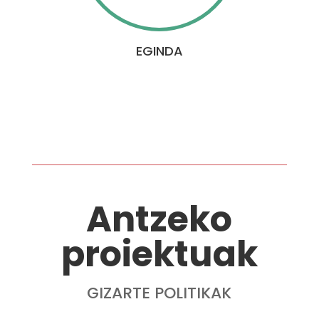
EGINDA
Antzeko
proiektuak
GIZARTE POLITIKAK