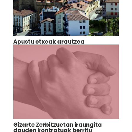
Apustu etxeak arautzea
Gizarte Zerbitzuetan iraungita
dauden kontratuak berritu