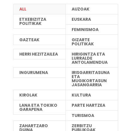
ALL
AUZOAK
ETXEBIZITZA
EUSKARA
POLITIKAK
FEMINISMOA
GAZTEAK
GIZARTE
POLITIKAK
HERRI HEZITZAILEA
HIRIGINTZA ETA
LURRALDE
ANTOLAMENDUA
INGURUMENA
IRISGARRITASUNA
ETA
MUGIKORTASUN
JASANGARRIA
KIROLAK
KULTURA
LANA ETA TOKIKO
PARTE HARTZEA
GARAPENA
TURISMOA
ZAHARTZARO
ZERBITZU
DUINA
PUBLIKOAK