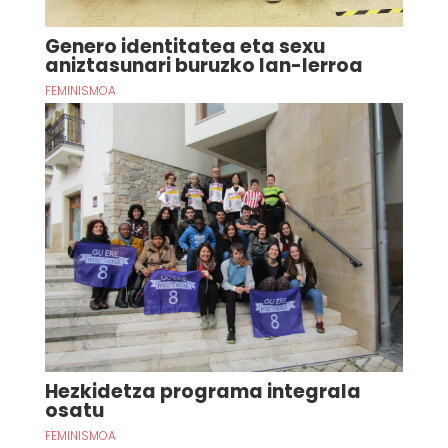
Genero identitatea eta sexu
aniztasunari buruzko lan-lerroa
FEMINISMOA
Hezkidetza programa integrala
osatu
FEMINISMOA