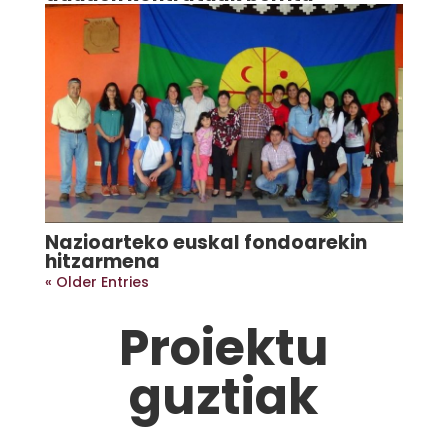
Nazioarteko euskal fondoarekin
hitzarmena
« Older Entries
Proiektu
guztiak