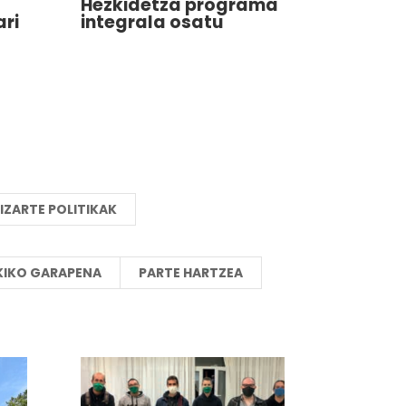
Hezkidetza programa
ari
integrala osatu
IZARTE POLITIKAK
KIKO GARAPENA
PARTE HARTZEA