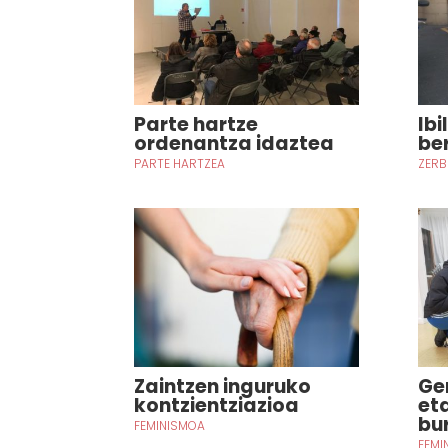
Parte hartze
Ibi
ordenantza idaztea
be
PARTE HARTZEA
ZERB
Zaintzen inguruko
Ge
kontzientziazioa
et
bu
FEMINISMOA
FEMI