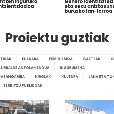
intzen inguruko
Genero identitatea
ntzientziazioa
eta sexu aniztasun
buruzko lan-lerroa
Proiektu guztiak
ITIKAK
EUSKARA
FEMINISMOA
GAZTEAK
G
A LURRALDE ANTOLAMENDUA
INGURUMENA
JASANGARRIA
KIROLAK
KULTURA
LANA ETA TO
ZERBITZU PUBLIKOAK