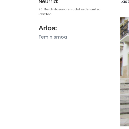
Neurria:
Las
90.
Berdintasunaren udal ordenantza
idaztea
Arloa:
Feminismoa