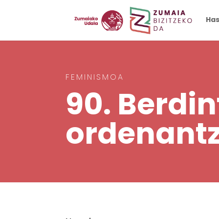
Has
FEMINISMOA
90.
Berdin
ordenantz