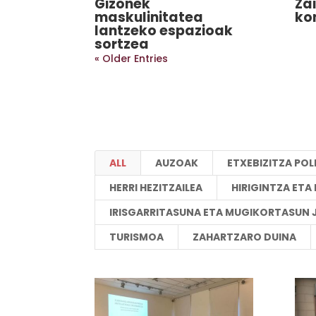
Gizonek
Za
maskulinitatea
ko
lantzeko espazioak
sortzea
« Older Entries
ALL
AUZOAK
ETXEBIZITZA POL
HERRI HEZITZAILEA
HIRIGINTZA ET
IRISGARRITASUNA ETA MUGIKORTASUN 
TURISMOA
ZAHARTZARO DUINA