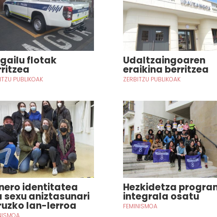
lgailu flotak
Udaltzaingoaren
rritzea
eraikina berritzea
ITZU PUBLIKOAK
ZERBITZU PUBLIKOAK
nero identitatea
Hezkidetza progr
a sexu aniztasunari
integrala osatu
ruzko lan-lerroa
FEMINISMOA
NISMOA