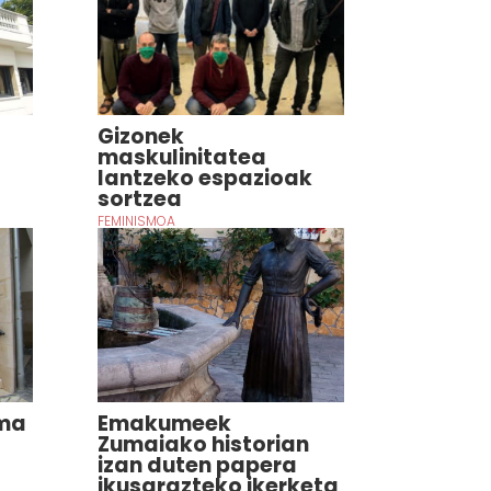
Gizonek
maskulinitatea
lantzeko espazioak
sortzea
FEMINISMOA
ama
Emakumeek
Zumaiako historian
izan duten papera
ikusarazteko ikerketa