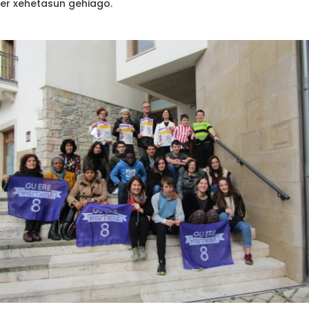
ter xehetasun gehiago.