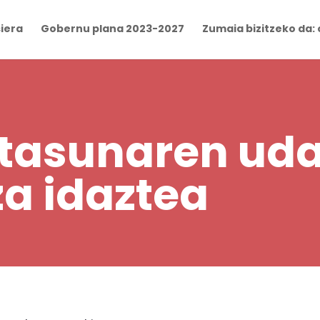
iera
Gobernu plana 2023-2027
Zumaia bizitzeko da: 
tasunaren uda
a idaztea