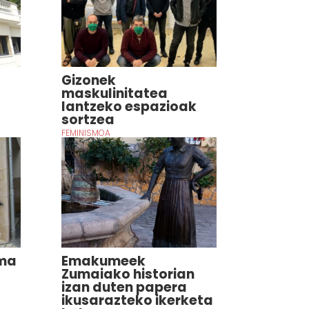
Gizonek
maskulinitatea
lantzeko espazioak
sortzea
FEMINISMOA
ama
Emakumeek
Zumaiako historian
izan duten papera
ikusarazteko ikerketa