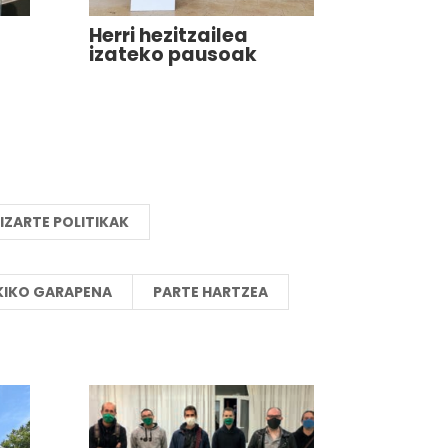
Herri hezitzailea
izateko pausoak
IZARTE POLITIKAK
KIKO GARAPENA
PARTE HARTZEA