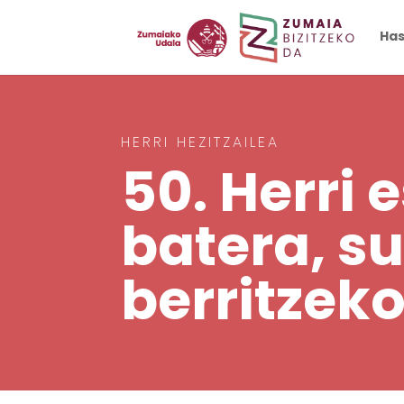
Has
HERRI HEZITZAILEA
50. Herri
batera, s
berritzek