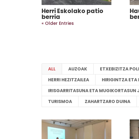
Herri Eskolako patio
Ha
berria
be
« Older Entries
ALL
AUZOAK
ETXEBIZITZA POL
HERRI HEZITZAILEA
HIRIGINTZA ET
IRISGARRITASUNA ETA MUGIKORTASUN 
TURISMOA
ZAHARTZARO DUINA