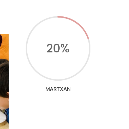
20
%
MARTXAN