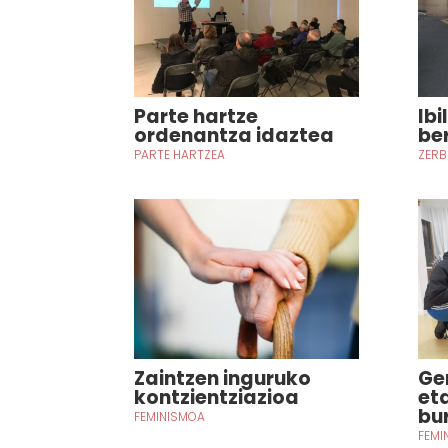
Parte hartze
Ibi
ordenantza idaztea
be
PARTE HARTZEA
ZERB
Zaintzen inguruko
Ge
kontzientziazioa
et
bu
FEMINISMOA
FEMI