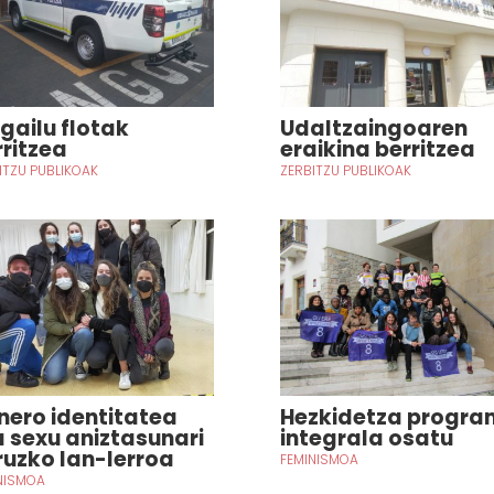
lgailu flotak
Udaltzaingoaren
rritzea
eraikina berritzea
ITZU PUBLIKOAK
ZERBITZU PUBLIKOAK
nero identitatea
Hezkidetza progr
a sexu aniztasunari
integrala osatu
ruzko lan-lerroa
FEMINISMOA
NISMOA