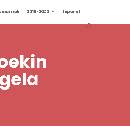
oinarriak
2019-2023
Español
soekin
ngela