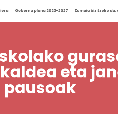
iera
Gobernu plana 2023-2027
Zumaia bizitzeko da: 
 eskolako gura
ukaldea eta ja
o pausoak