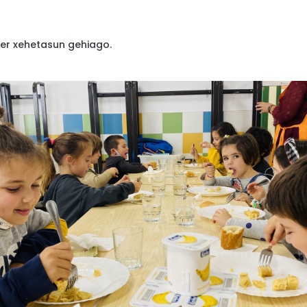
ter xehetasun gehiago.