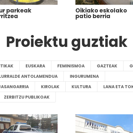
ur parkeak
Oikiako eskolako
rritzea
patio berria
Proiektu guztiak
ITIKAK
EUSKARA
FEMINISMOA
GAZTEAK
G
A LURRALDE ANTOLAMENDUA
INGURUMENA
JASANGARRIA
KIROLAK
KULTURA
LANA ETA TO
ZERBITZU PUBLIKOAK