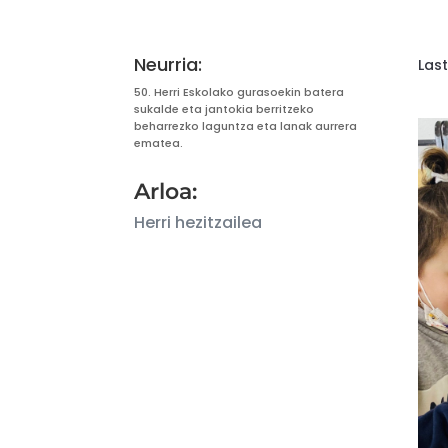
Neurria:
Las
50. Herri Eskolako gurasoekin batera
sukalde eta jantokia berritzeko
beharrezko laguntza eta lanak aurrera
ematea.
Arloa:
Herri hezitzailea