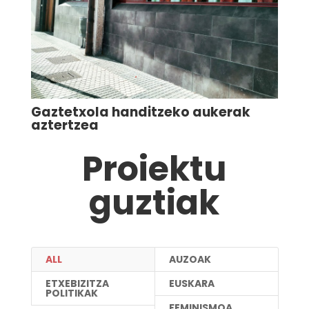
Gaztetxola handitzeko aukerak
aztertzea
Proiektu
guztiak
ALL
AUZOAK
ETXEBIZITZA
EUSKARA
POLITIKAK
FEMINISMOA