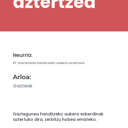
aztertzea
Neurria:
61. Gaztetxola handitzeko aukera aztertzea
Arloa:
Gazteak
Gaztegunea handitzeko aukera ezberdinak
aztertuko dira, zerbitzu hobea emateko.