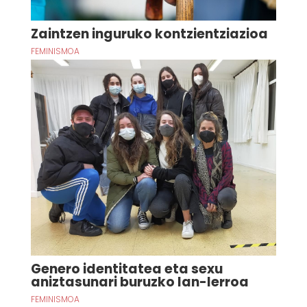
Zaintzen inguruko kontzientziazioa
FEMINISMOA
Genero identitatea eta sexu
aniztasunari buruzko lan-lerroa
FEMINISMOA