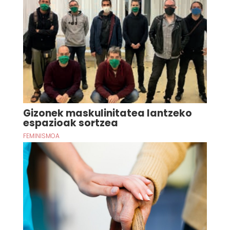
Gizonek maskulinitatea lantzeko
espazioak sortzea
FEMINISMOA