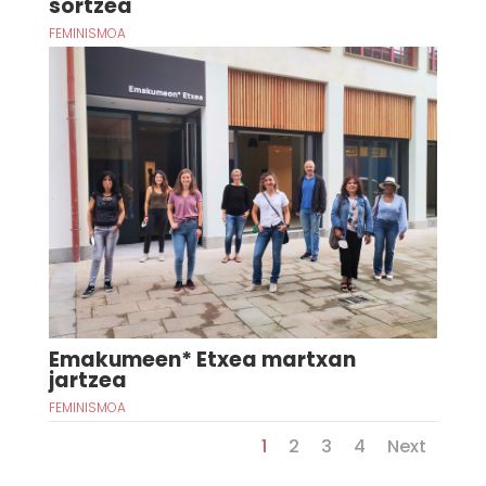
sortzea
FEMINISMOA
Emakumeen* Etxea martxan
jartzea
FEMINISMOA
1
2
3
4
Next