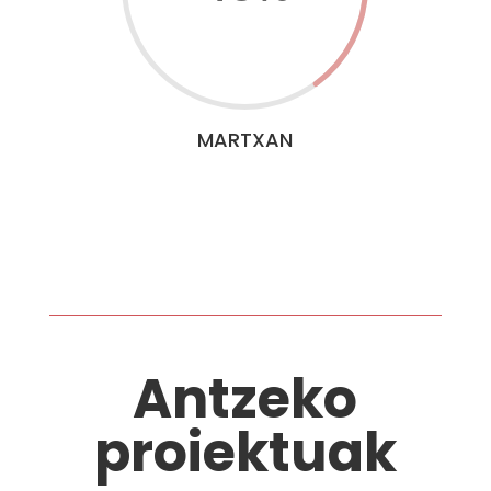
MARTXAN
Antzeko
proiektuak