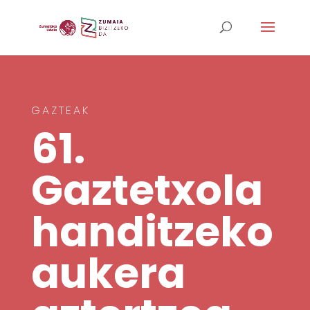
GAZTEAK
61.
Gaztetxola
handitzeko
aukera