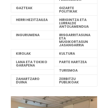
GAZTEAK
GIZARTE
POLITIKAK
HERRI HEZITZAILEA
HIRIGINTZA ETA
LURRALDE
ANTOLAMENDUA
INGURUMENA
IRISGARRITASUNA
ETA
MUGIKORTASUN
JASANGARRIA
KIROLAK
KULTURA
LANA ETA TOKIKO
PARTE HARTZEA
GARAPENA
TURISMOA
ZAHARTZARO
ZERBITZU
DUINA
PUBLIKOAK