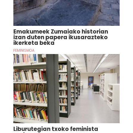
Emakumeek Zumaiako historian
izan duten papera ikusarazteko
ikerketa beka
FEMINISMOA
Liburutegian txoko feminista