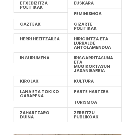
ETXEBIZITZA
EUSKARA
POLITIKAK
FEMINISMOA
GAZTEAK
GIZARTE
POLITIKAK
HERRI HEZITZAILEA
HIRIGINTZA ETA
LURRALDE
ANTOLAMENDUA
INGURUMENA
IRISGARRITASUNA
ETA
MUGIKORTASUN
JASANGARRIA
KIROLAK
KULTURA
LANA ETA TOKIKO
PARTE HARTZEA
GARAPENA
TURISMOA
ZAHARTZARO
ZERBITZU
DUINA
PUBLIKOAK