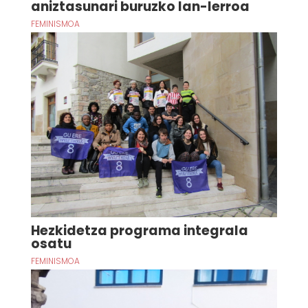
aniztasunari buruzko lan-lerroa
FEMINISMOA
Hezkidetza programa integrala
osatu
FEMINISMOA