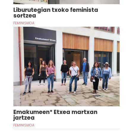
Liburutegian txoko feminista
sortzea
FEMINISMOA
Emakumeen* Etxea martxan
jartzea
FEMINISMOA