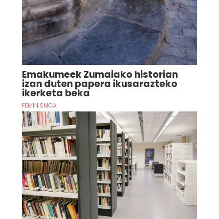
Emakumeek Zumaiako historian
izan duten papera ikusarazteko
ikerketa beka
FEMINISMOA