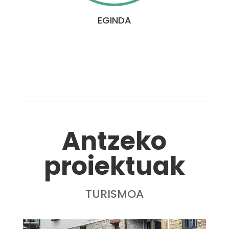
EGINDA
Antzeko
proiektuak
TURISMOA