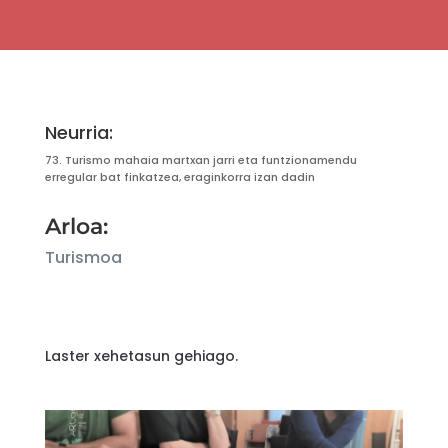
Neurria:
73.
Turismo mahaia martxan jarri eta funtzionamendu
erregular bat finkatzea, eraginkorra izan dadin
Arloa:
Turismoa
Laster xehetasun gehiago.