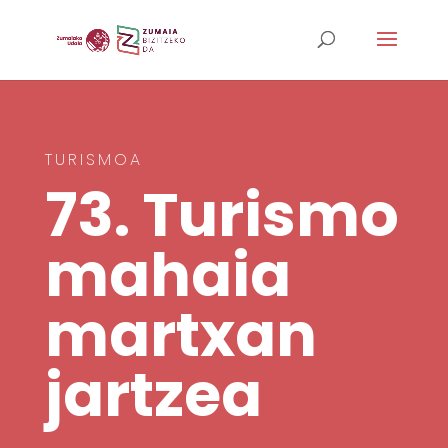
TURISMOA
73.
Turismo
mahaia
martxan
jartzea