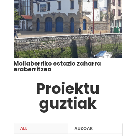
Moilaberriko estazio zaharra
eraberritzea
Proiektu
guztiak
ALL
AUZOAK