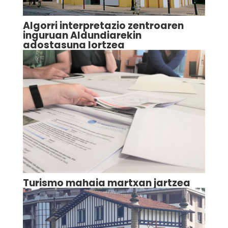
Algorri interpretazio zentroaren
inguruan Aldundiarekin
adostasuna lortzea
Turismo mahaia martxan jartzea