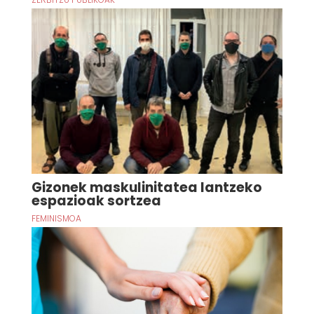
Gizonek maskulinitatea lantzeko
espazioak sortzea
FEMINISMOA