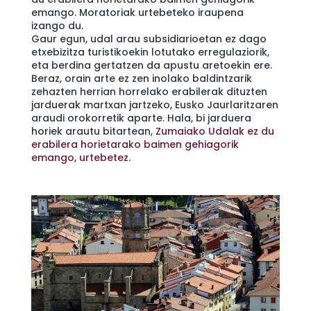
emango. Moratoriak urtebeteko iraupena
izango du.
Gaur egun, udal arau subsidiarioetan ez dago
etxebizitza turistikoekin lotutako erregulaziorik,
eta berdina gertatzen da apustu aretoekin ere.
Beraz, orain arte ez zen inolako baldintzarik
zehazten herrian horrelako erabilerak dituzten
jarduerak martxan jartzeko, Eusko Jaurlaritzaren
araudi orokorretik aparte. Hala, bi jarduera
horiek arautu bitartean,
Zumaiako Udalak ez du
erabilera horietarako baimen gehiagorik
emango, urtebetez.