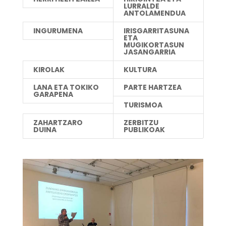
LURRALDE
ANTOLAMENDUA
INGURUMENA
IRISGARRITASUNA
ETA
MUGIKORTASUN
JASANGARRIA
KIROLAK
KULTURA
LANA ETA TOKIKO
PARTE HARTZEA
GARAPENA
TURISMOA
ZAHARTZARO
ZERBITZU
DUINA
PUBLIKOAK