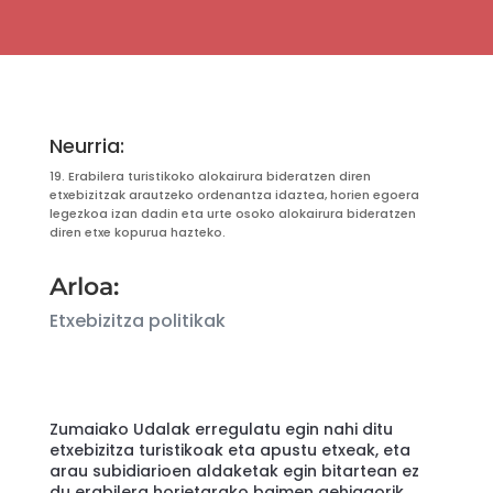
Neurria:
19. Erabilera turistikoko alokairura bideratzen diren
etxebizitzak arautzeko ordenantza idaztea, horien egoera
legezkoa izan dadin eta urte osoko alokairura bideratzen
diren etxe kopurua hazteko.
Arloa:
Etxebizitza politikak
Zumaiako Udalak erregulatu egin nahi ditu
etxebizitza turistikoak eta apustu etxeak, eta
arau subidiarioen aldaketak egin bitartean ez
du erabilera horietarako baimen gehiagorik