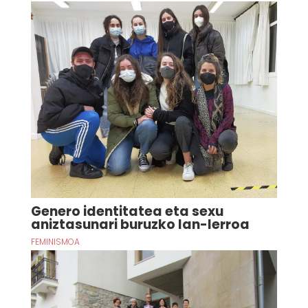
Genero identitatea eta sexu
aniztasunari buruzko lan-lerroa
FEMINISMOA