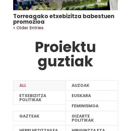
Torreagako etxebizitza babestuen
promozioa
« Older Entries
Proiektu
guztiak
ALL
AUZOAK
ETXEBIZITZA
EUSKARA
POLITIKAK
FEMINISMOA
GAZTEAK
GIZARTE
POLITIKAK
HERRI HEZITZAILEA
HIRIGINTZA ETA