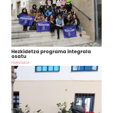
Hezkidetza programa integrala
osatu
FEMINISMOA