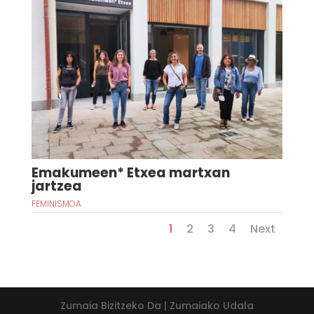
Emakumeen* Etxea martxan
jartzea
FEMINISMOA
1
2
3
4
Next
Zumaia Bizitzeko Da | Zumaiako Udala