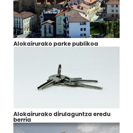
Alokairurako parke publikoa
Alokairurako dirulaguntza eredu
berria