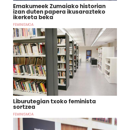
Emakumeek Zumaiako historian
izan duten papera ikusarazteko
ikerketa beka
FEMINISMOA
Liburutegian txoko feminista
sortzea
FEMINISMOA