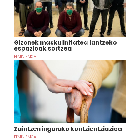
Gizonek maskulinitatea lantzeko
espazioak sortzea
FEMINISMOA
Zaintzen inguruko kontzientziazioa
FEMINISMOA