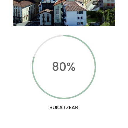
80
%
BUKATZEAR