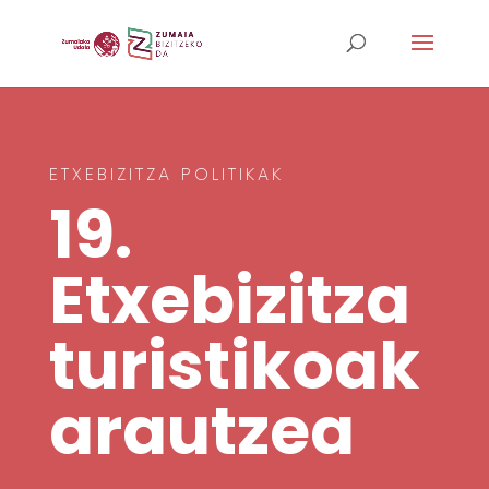
ETXEBIZITZA POLITIKAK
19.
Etxebizitza
turistikoak
arautzea