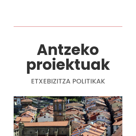
Antzeko
proiektuak
ETXEBIZITZA POLITIKAK