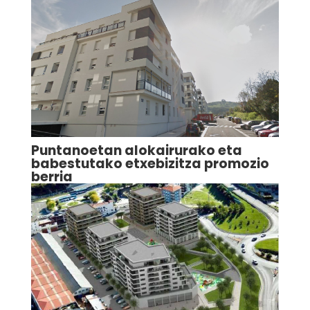
Puntanoetan alokairurako eta
babestutako etxebizitza promozio
berria