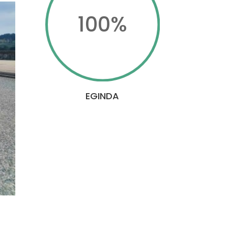
100
%
EGINDA