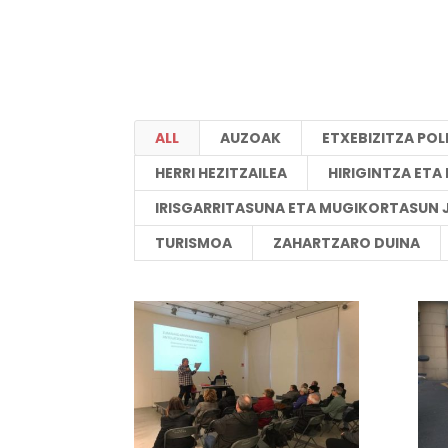
ALL
AUZOAK
ETXEBIZITZA POL
HERRI HEZITZAILEA
HIRIGINTZA ET
IRISGARRITASUNA ETA MUGIKORTASUN 
TURISMOA
ZAHARTZARO DUINA