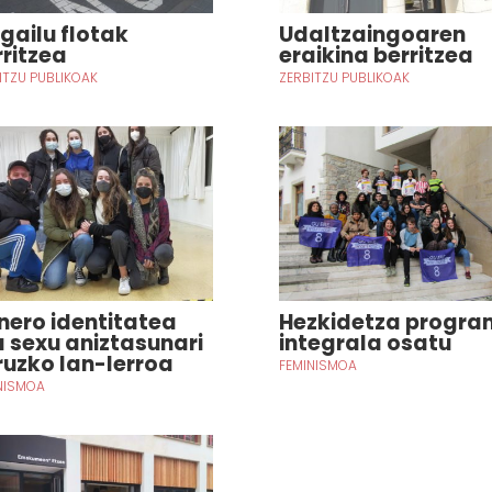
lgailu flotak
Udaltzaingoaren
rritzea
eraikina berritzea
ITZU PUBLIKOAK
ZERBITZU PUBLIKOAK
nero identitatea
Hezkidetza progr
a sexu aniztasunari
integrala osatu
ruzko lan-lerroa
FEMINISMOA
NISMOA