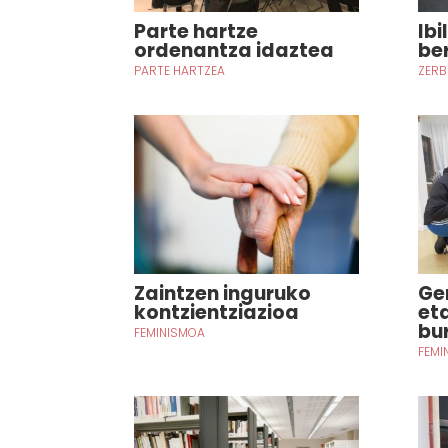
Parte hartze
Ibi
ordenantza idaztea
be
PARTE HARTZEA
ZERB
Zaintzen inguruko
Ge
kontzientziazioa
et
bu
FEMINISMOA
FEMI