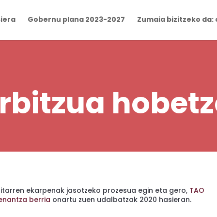
iera
Gobernu plana 2023-2027
Zumaia bizitzeko da: 
erbitzua hobet
ritarren ekarpenak jasotzeko prozesua egin eta gero,
TAO
enantza berria
onartu zuen udalbatzak 2020 hasieran.