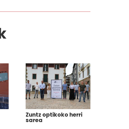
k
Zuntz optikoko herri
sarea