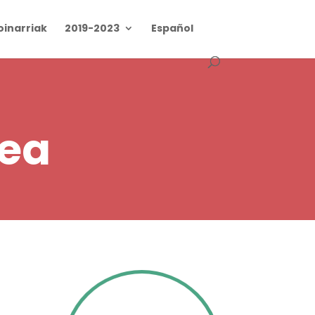
oinarriak
2019-2023
Español
zea