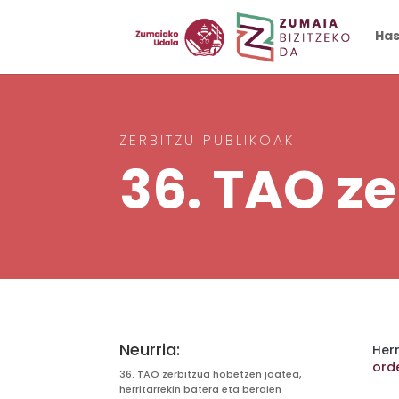
Has
ZERBITZU PUBLIKOAK
36. TAO z
Neurria:
Her
ord
36.
TAO zerbitzua hobetzen joatea,
herritarrekin batera eta beraien