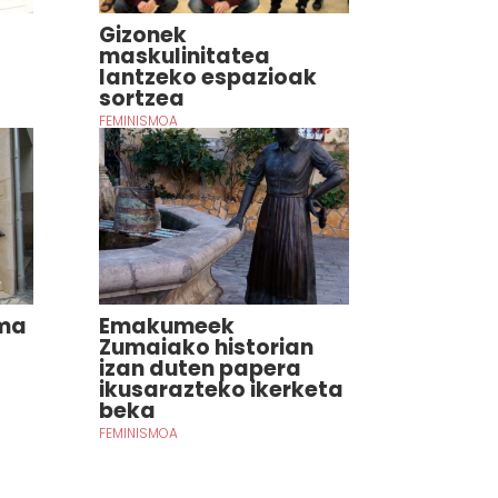
Gizonek
maskulinitatea
lantzeko espazioak
sortzea
FEMINISMOA
ama
Emakumeek
Zumaiako historian
izan duten papera
ikusarazteko ikerketa
beka
FEMINISMOA