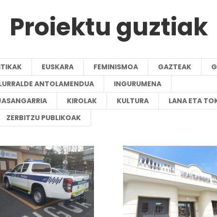
Proiektu guztiak
ITIKAK
EUSKARA
FEMINISMOA
GAZTEAK
G
A LURRALDE ANTOLAMENDUA
INGURUMENA
JASANGARRIA
KIROLAK
KULTURA
LANA ETA TO
ZERBITZU PUBLIKOAK