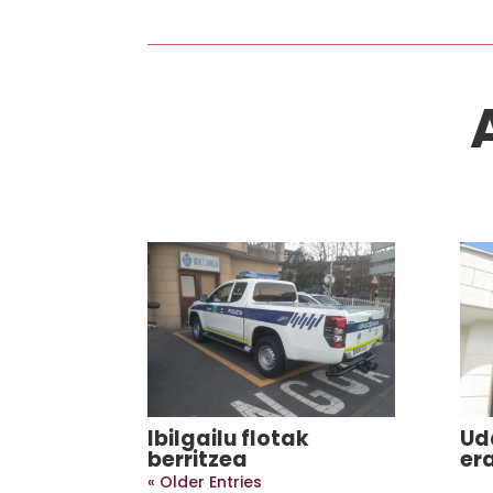
Ibilgailu flotak
Ud
berritzea
era
« Older Entries