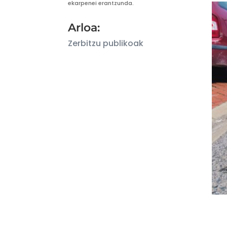
ekarpenei erantzunda.
Arloa:
Zerbitzu publikoak