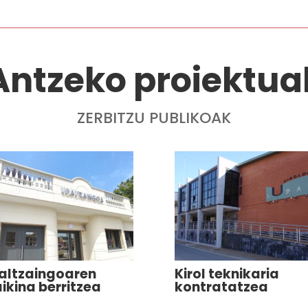
Antzeko proiektua
ZERBITZU PUBLIKOAK
altzaingoaren
Kirol teknikaria
ikina berritzea
kontratatzea