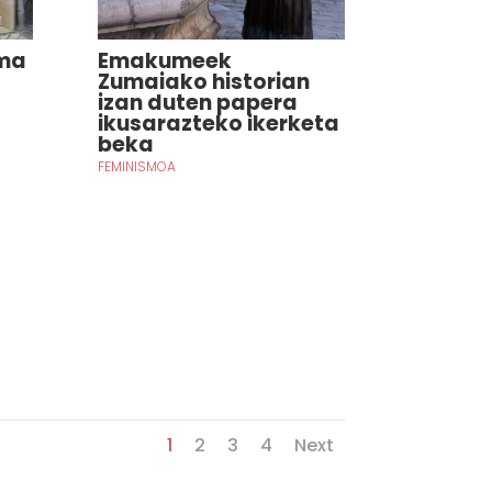
ama
Emakumeek
Zumaiako historian
izan duten papera
ikusarazteko ikerketa
beka
FEMINISMOA
1
2
3
4
Next