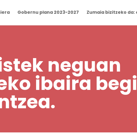
iera
Gobernu plana 2023-2027
Zumaia bizitzeko da: 
istek neguan
eko ibaira beg
ntzea.