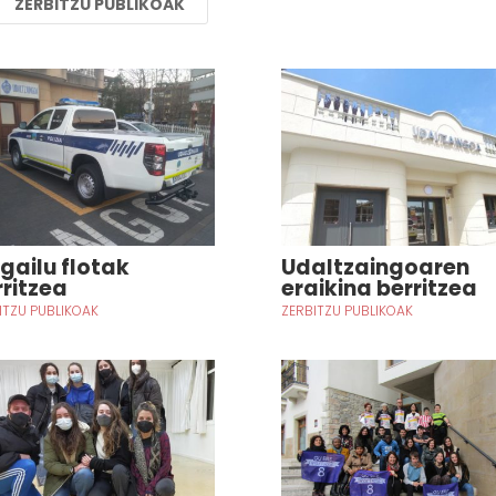
ZERBITZU PUBLIKOAK
lgailu flotak
Udaltzaingoaren
rritzea
eraikina berritzea
ITZU PUBLIKOAK
ZERBITZU PUBLIKOAK