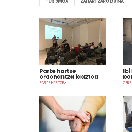
TURISMOA
ZAHARTZARO DUINA
Parte hartze
Ibi
ordenantza idaztea
be
PARTE HARTZEA
ZERB