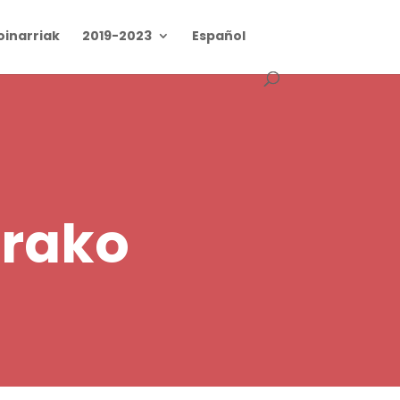
oinarriak
2019-2023
Español
irako