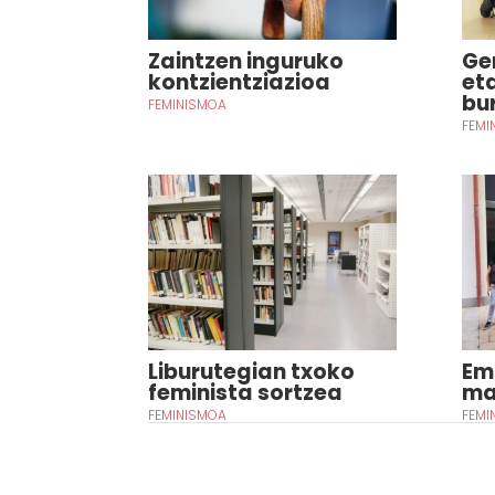
Zaintzen inguruko
Ge
kontzientziazioa
et
bu
FEMINISMOA
FEMI
Liburutegian txoko
Em
feminista sortzea
ma
FEMINISMOA
FEMI