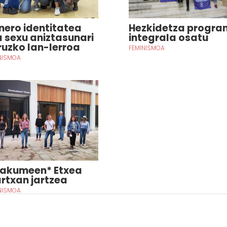
nero identitatea
Hezkidetza progr
a sexu aniztasunari
integrala osatu
ruzko lan-lerroa
FEMINISMOA
NISMOA
akumeen* Etxea
rtxan jartzea
NISMOA