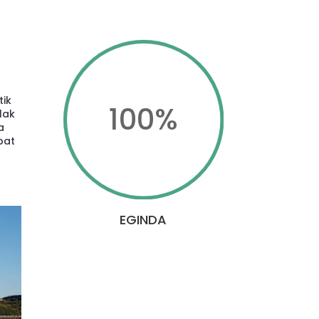
tik
100
%
lak
a
bat
EGINDA