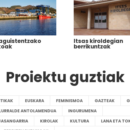
raguistentzako
Itsas kiroldegian
koak
berrikuntzak
Proiektu guztiak
ITIKAK
EUSKARA
FEMINISMOA
GAZTEAK
G
A LURRALDE ANTOLAMENDUA
INGURUMENA
JASANGARRIA
KIROLAK
KULTURA
LANA ETA TO