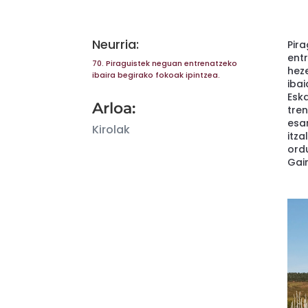
Neurria:
Pira
ent
70.
Piraguistek neguan entrenatzeko
heze
ibaira begirako fokoak ipintzea.
ibai
Eska
Arloa:
tren
esa
Kirolak
itza
ordu
Gain