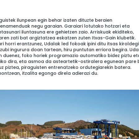
guistek ilunpean egin behar izaten dituzte beraien
renamenduak negu garaian. Garaiari lotutako hotzari eta
tasunari iluntasuna ere gehietzen zaio. Arriskuak ekiditeko,
aren zati bat argiztatzea eskatzen zuten Itxas-Gain klubetik.
ri horri erantzunez, Udalak led fokoak ipini ditu itsas kiroldegi
zubi ingurura doan tartean, hiru puntutan erriora begira. Uda
n duenez, foko horiek programazio automatiko bidez piztu et
liko dira, eta asmoa da asteartetik-ostiralera egunean pare 
z piztea, piraguisten entrenatzeko ordutegiarekin batera.
ontzean, itzalita egongo direla adierazi du.