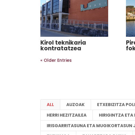
Kirol teknikaria
Pi
kontratatzea
fo
« Older Entries
ALL
AUZOAK
ETXEBIZITZA POL
HERRI HEZITZAILEA
HIRIGINTZA ET
IRISGARRITASUNA ETA MUGIKORTASUN 