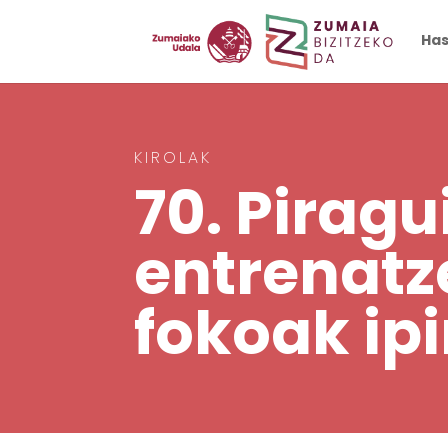
Has
KIROLAK
70.
Piragu
entrenatz
fokoak ipi