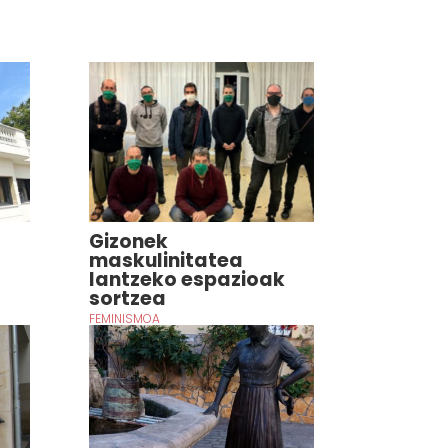
Gizonek
maskulinitatea
lantzeko espazioak
sortzea
FEMINISMOA