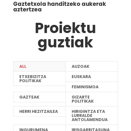
Gaztetxola handitzeko aukerak
aztertzea
Proiektu
guztiak
ALL
AUZOAK
ETXEBIZITZA
EUSKARA
POLITIKAK
FEMINISMOA
GAZTEAK
GIZARTE
POLITIKAK
HERRI HEZITZAILEA
HIRIGINTZA ETA
LURRALDE
ANTOLAMENDUA
INGURUMENA
IRISGARRITASUNA