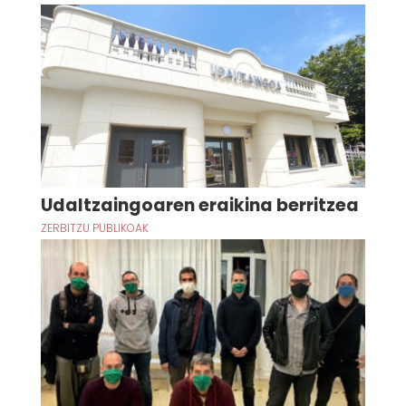
Udaltzaingoaren eraikina berritzea
ZERBITZU PUBLIKOAK