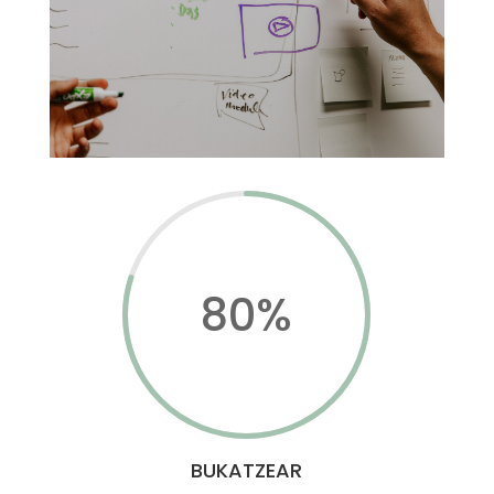
80
%
BUKATZEAR