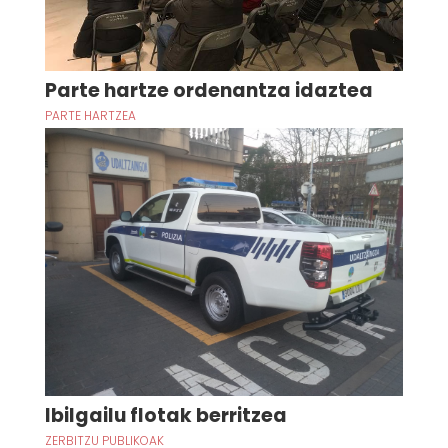
Parte hartze ordenantza idaztea
PARTE HARTZEA
Ibilgailu flotak berritzea
ZERBITZU PUBLIKOAK