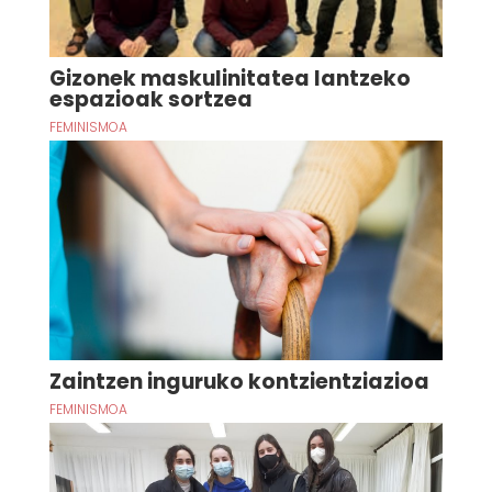
Gizonek maskulinitatea lantzeko
espazioak sortzea
FEMINISMOA
Zaintzen inguruko kontzientziazioa
FEMINISMOA