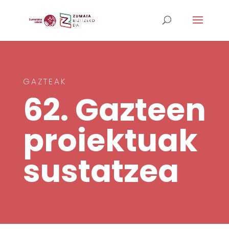
GAZTEAK
62. Gazteen
proiektuak
sustatzea