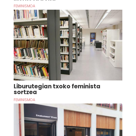
FEMINISMOA
Liburutegian txoko feminista
sortzea
FEMINISMOA