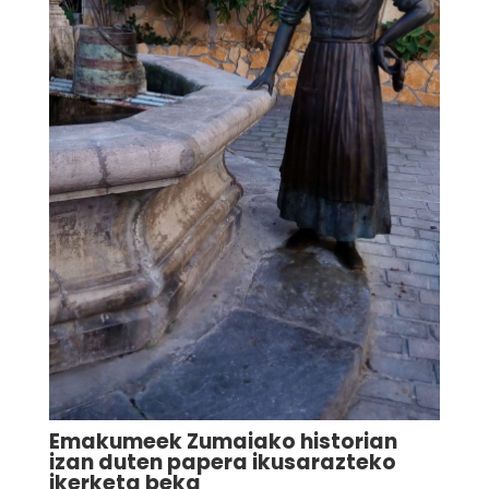
Emakumeek Zumaiako historian
izan duten papera ikusarazteko
ikerketa beka