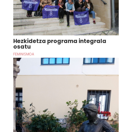
Hezkidetza programa integrala
osatu
FEMINISMOA