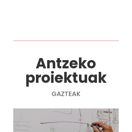
Antzeko
proiektuak
GAZTEAK