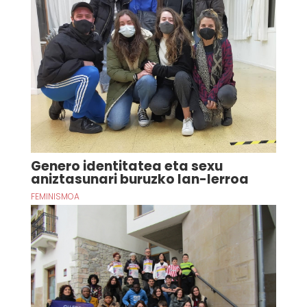
Genero identitatea eta sexu
aniztasunari buruzko lan-lerroa
FEMINISMOA