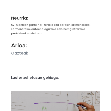
Neurria:
62. Gazteen parte hartzerako eta beraien ekimenerako,
sormenerako, autoenplegurako edo herrigintzarako
proiektuak sustatzea
Arloa:
Gazteak
Laster xehetasun gehiago.