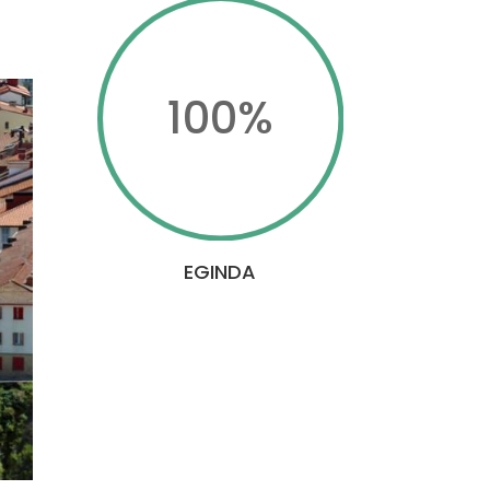
100
%
EGINDA