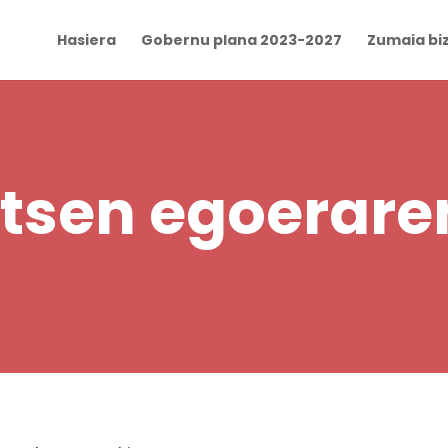
Hasiera
Gobernu plana 2023-2027
Zumaia biz
hutsen egoerare