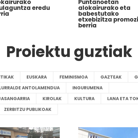
okairurako
Puntanoetan
rulaguntza eredu
alokairurako eta
ria
babestutako
etxebizitza promoz
berria
Proiektu guztiak
ITIKAK
EUSKARA
FEMINISMOA
GAZTEAK
G
A LURRALDE ANTOLAMENDUA
INGURUMENA
JASANGARRIA
KIROLAK
KULTURA
LANA ETA TO
ZERBITZU PUBLIKOAK