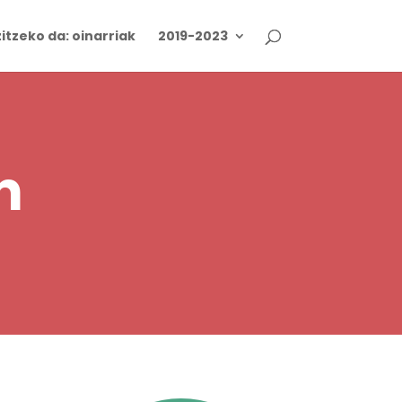
itzeko da: oinarriak
2019-2023
n