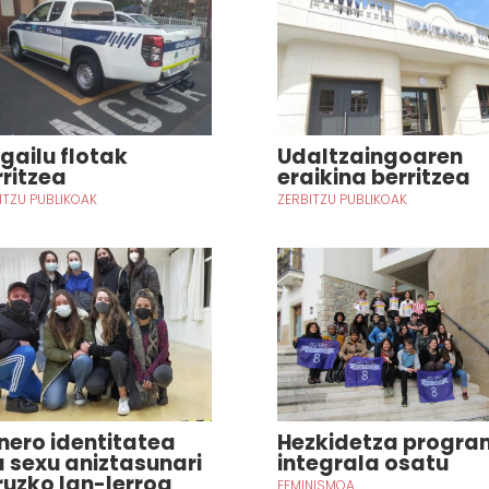
lgailu flotak
Udaltzaingoaren
rritzea
eraikina berritzea
ITZU PUBLIKOAK
ZERBITZU PUBLIKOAK
nero identitatea
Hezkidetza progr
a sexu aniztasunari
integrala osatu
ruzko lan-lerroa
FEMINISMOA