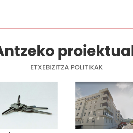
Antzeko proiektua
ETXEBIZITZA POLITIKAK