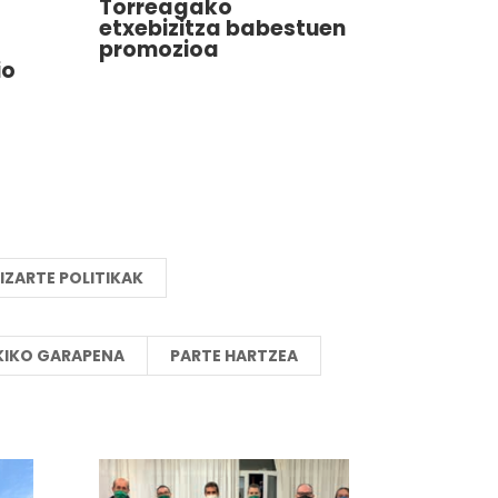
Torreagako
etxebizitza babestuen
promozioa
io
IZARTE POLITIKAK
KIKO GARAPENA
PARTE HARTZEA