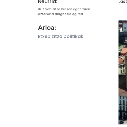
Neurria:
Las
16. Etxebizitza hutsen egoeraren
azterketa diagnosia egitea.
Arloa:
Etxebizitza politikak