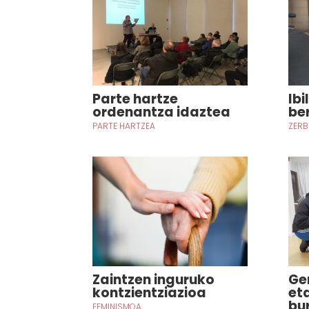
Parte hartze
Ibi
ordenantza idaztea
be
PARTE HARTZEA
ZERB
Zaintzen inguruko
Ge
kontzientziazioa
et
bu
FEMINISMOA