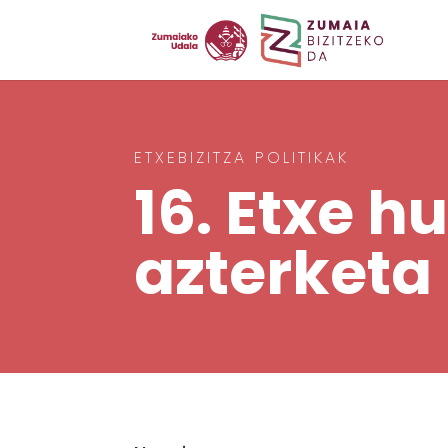
ETXEBIZITZA POLITIKAK
16. Etxe 
azterketa