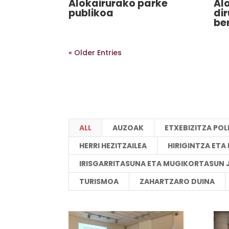
Alokairurako parke
Al
publikoa
di
ber
« Older Entries
ALL
AUZOAK
ETXEBIZITZA POL
HERRI HEZITZAILEA
HIRIGINTZA ET
IRISGARRITASUNA ETA MUGIKORTASUN 
TURISMOA
ZAHARTZARO DUINA