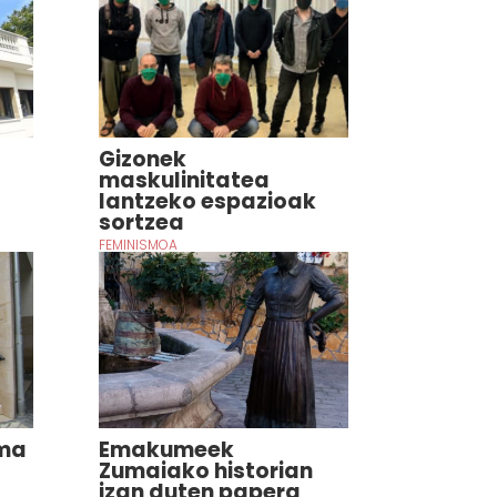
Gizonek
maskulinitatea
lantzeko espazioak
sortzea
FEMINISMOA
ama
Emakumeek
Zumaiako historian
izan duten papera