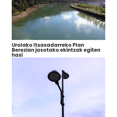
Urolako Itsasadarreko Plan
Berezian jasotako ekintzak egiten
hasi