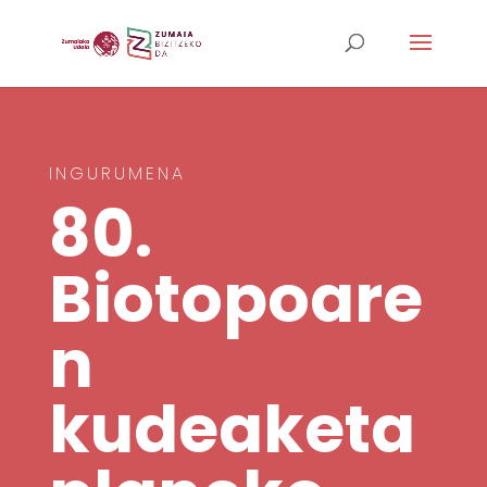
INGURUMENA
80.
Biotopoare
n
kudeaketa