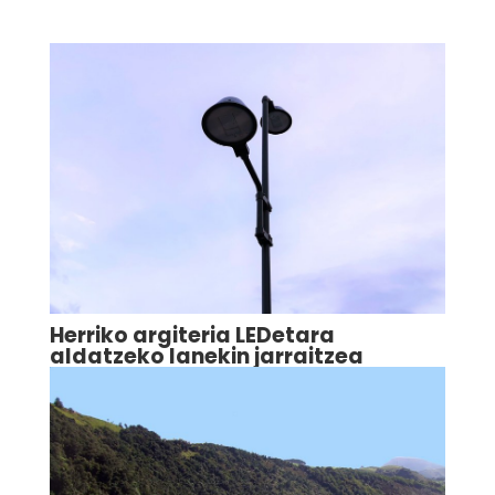
Herriko argiteria LEDetara
aldatzeko lanekin jarraitzea