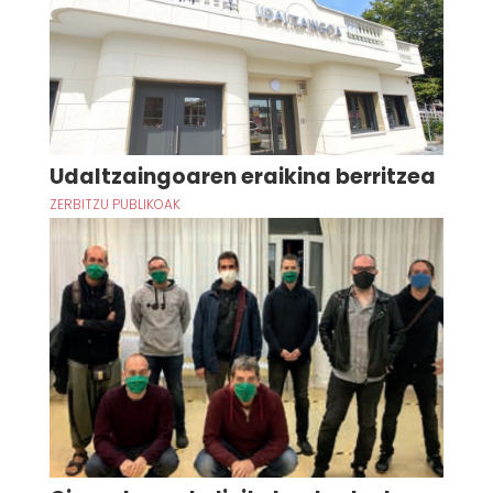
Udaltzaingoaren eraikina berritzea
ZERBITZU PUBLIKOAK