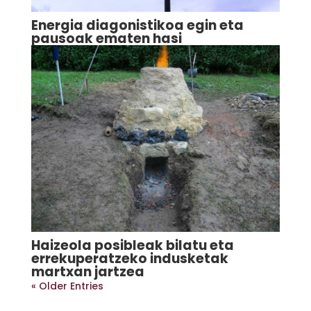
Energia diagonistikoa egin eta
pausoak ematen hasi
Haizeola posibleak bilatu eta
errekuperatzeko indusketak
martxan jartzea
« Older Entries