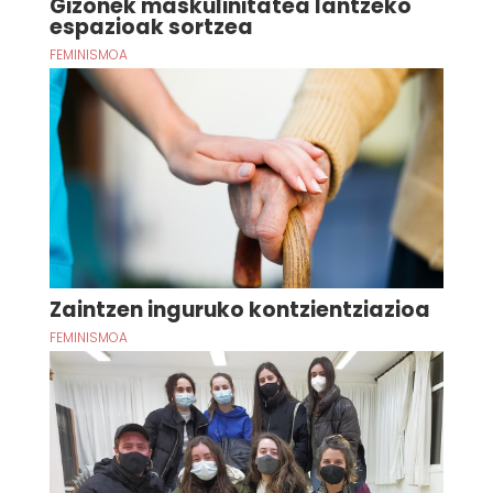
Gizonek maskulinitatea lantzeko
espazioak sortzea
FEMINISMOA
Zaintzen inguruko kontzientziazioa
FEMINISMOA