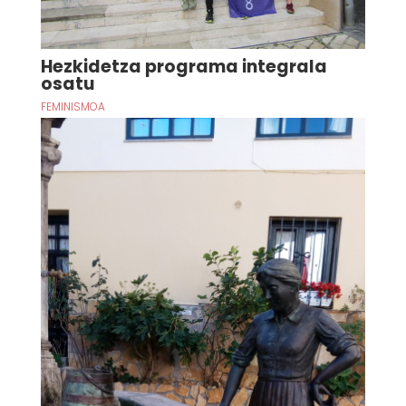
Hezkidetza programa integrala
osatu
FEMINISMOA