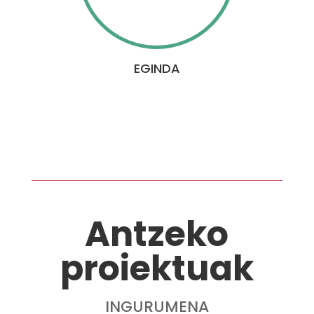
EGINDA
Antzeko
proiektuak
INGURUMENA