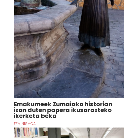
Emakumeek Zumaiako historian
izan duten papera ikusarazteko
ikerketa beka
FEMINISMOA