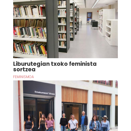
Liburutegian txoko feminista
sortzea
FEMINISMOA