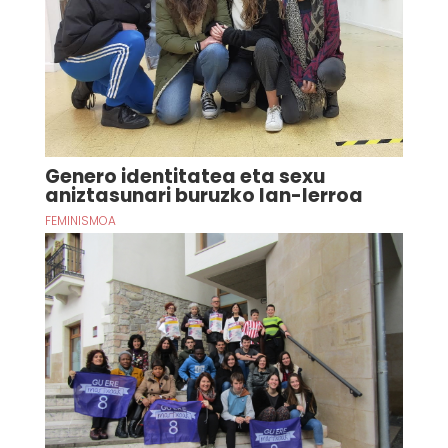
Genero identitatea eta sexu
aniztasunari buruzko lan-lerroa
FEMINISMOA