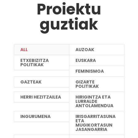
Proiektu
guztiak
ALL
AUZOAK
ETXEBIZITZA
EUSKARA
POLITIKAK
FEMINISMOA
GAZTEAK
GIZARTE
POLITIKAK
HERRI HEZITZAILEA
HIRIGINTZA ETA
LURRALDE
ANTOLAMENDUA
INGURUMENA
IRISGARRITASUNA
ETA
MUGIKORTASUN
JASANGARRIA