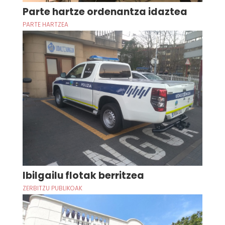
Parte hartze ordenantza idaztea
PARTE HARTZEA
Ibilgailu flotak berritzea
ZERBITZU PUBLIKOAK