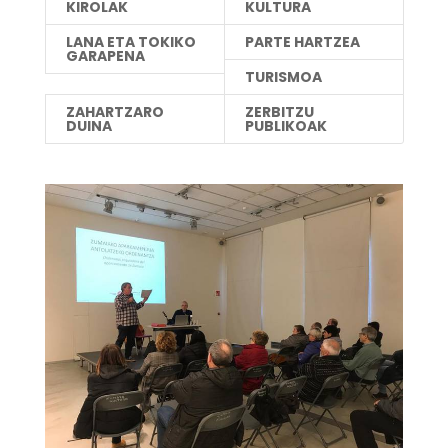
KIROLAK
KULTURA
LANA ETA TOKIKO
PARTE HARTZEA
GARAPENA
TURISMOA
ZAHARTZARO
ZERBITZU
DUINA
PUBLIKOAK