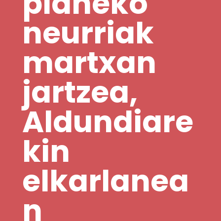
planeko
neurriak
martxan
jartzea,
Aldundiare
kin
elkarlanea
n