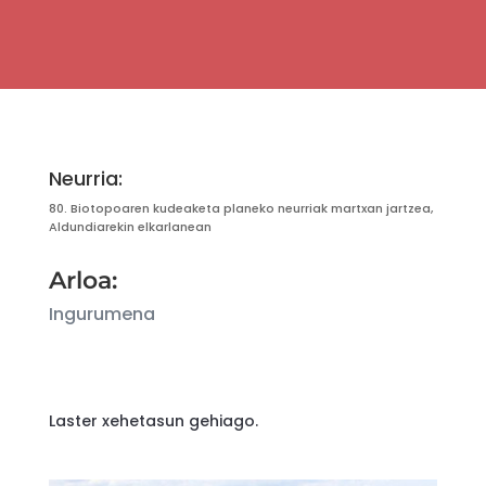
Neurria:
80. Biotopoaren kudeaketa planeko neurriak martxan jartzea,
Aldundiarekin elkarlanean
Arloa:
Ingurumena
Laster xehetasun gehiago.