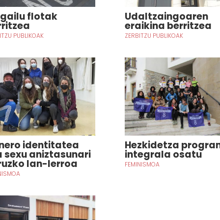
lgailu flotak
Udaltzaingoaren
rritzea
eraikina berritzea
ITZU PUBLIKOAK
ZERBITZU PUBLIKOAK
nero identitatea
Hezkidetza progr
a sexu aniztasunari
integrala osatu
ruzko lan-lerroa
FEMINISMOA
NISMOA