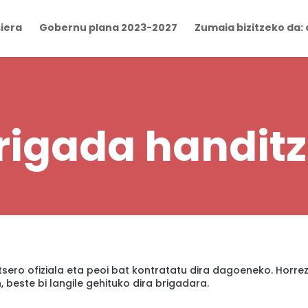
iera
Gobernu plana 2023-2027
Zumaia bizitzeko da: 
brigada handit
tsero ofiziala eta peoi bat kontratatu dira dagoeneko. Horre
, beste bi langile gehituko dira brigadara.