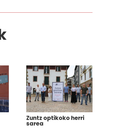
k
Zuntz optikoko herri
sarea