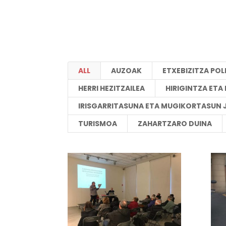
ALL
AUZOAK
ETXEBIZITZA POL
HERRI HEZITZAILEA
HIRIGINTZA ET
IRISGARRITASUNA ETA MUGIKORTASUN 
TURISMOA
ZAHARTZARO DUINA