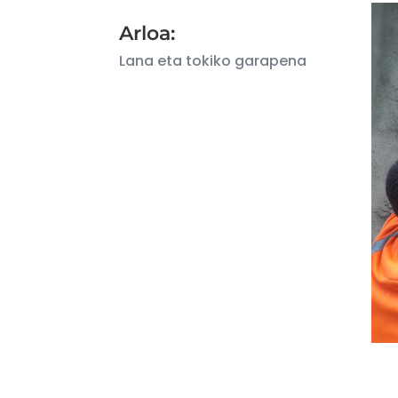
Arloa:
Lana eta tokiko garapena