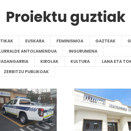
Proiektu guztiak
ITIKAK
EUSKARA
FEMINISMOA
GAZTEAK
G
A LURRALDE ANTOLAMENDUA
INGURUMENA
JASANGARRIA
KIROLAK
KULTURA
LANA ETA TO
ZERBITZU PUBLIKOAK