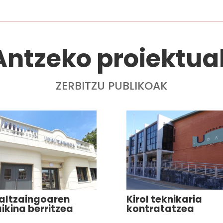
Antzeko proiektua
ZERBITZU PUBLIKOAK
altzaingoaren
Kirol teknikaria
ikina berritzea
kontratatzea