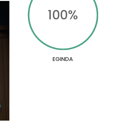
100
%
EGINDA