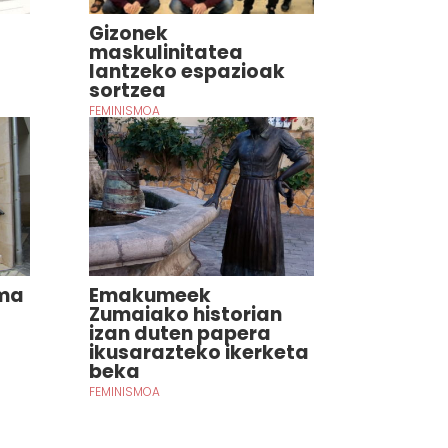
Gizonek
maskulinitatea
lantzeko espazioak
sortzea
FEMINISMOA
ama
Emakumeek
Zumaiako historian
izan duten papera
ikusarazteko ikerketa
beka
FEMINISMOA