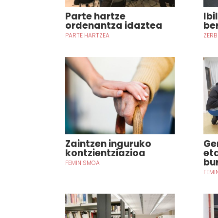
Parte hartze
Ibi
ordenantza idaztea
be
PARTE HARTZEA
ZERB
Zaintzen inguruko
Ge
kontzientziazioa
et
bu
FEMINISMOA
FEMI