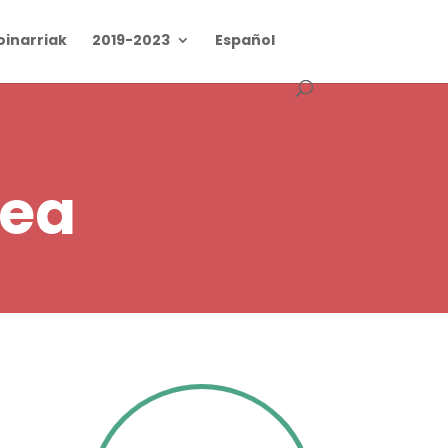
oinarriak
2019-2023
Español
zea
z