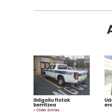
Ibilgailu flotak
Ud
berritzea
era
« Older Entries