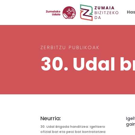
Has
ZERBITZU PUBLIKOAK
30. Udal 
Neurria:
Igel
gain
30. Udal Brigada handitzea: Igeltsero
ofizial bat eta peoi bat kontratatzea