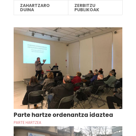
ZAHARTZARO
ZERBITZU
DUINA
PUBLIKOAK
Parte hartze ordenantza idaztea
PARTE HARTZEA