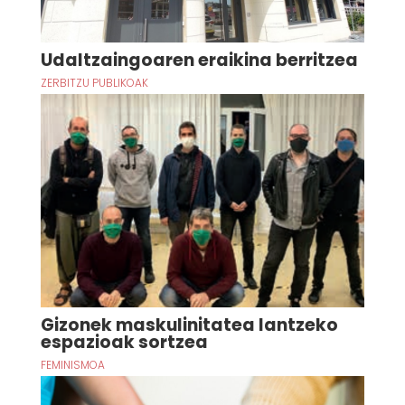
Udaltzaingoaren eraikina berritzea
ZERBITZU PUBLIKOAK
Gizonek maskulinitatea lantzeko
espazioak sortzea
FEMINISMOA