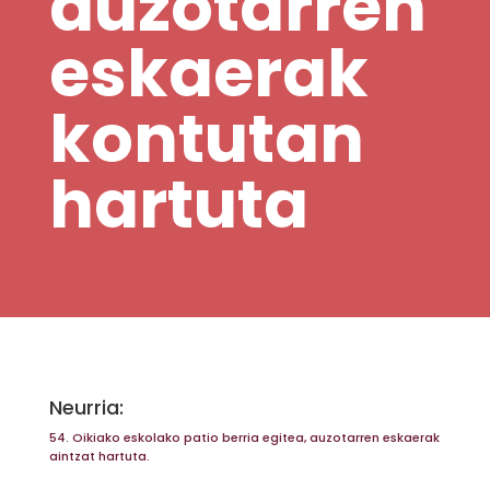
auzotarren
eskaerak
kontutan
hartuta
Neurria:
54. Oikiako eskolako patio berria egitea, auzotarren eskaerak
aintzat hartuta.