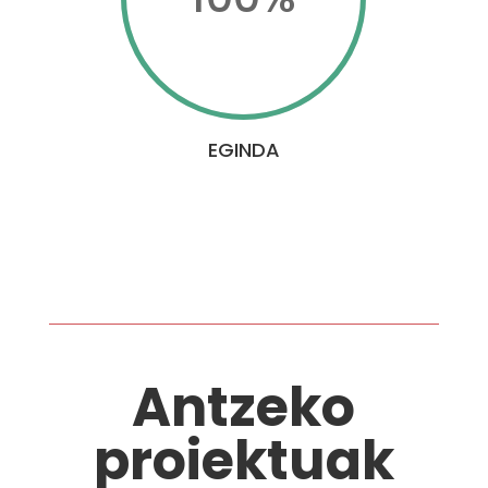
EGINDA
Antzeko
proiektuak