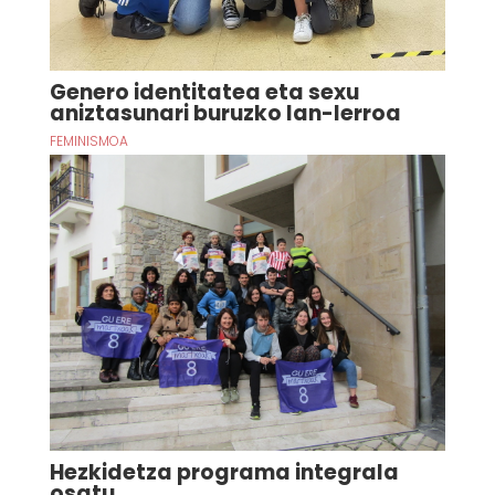
Genero identitatea eta sexu
aniztasunari buruzko lan-lerroa
FEMINISMOA
Hezkidetza programa integrala
osatu