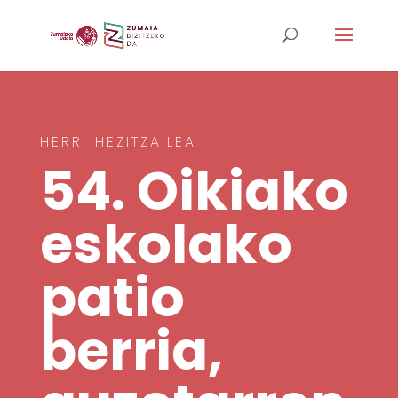
HERRI HEZITZAILEA
54. Oikiako
eskolako
patio
berria,