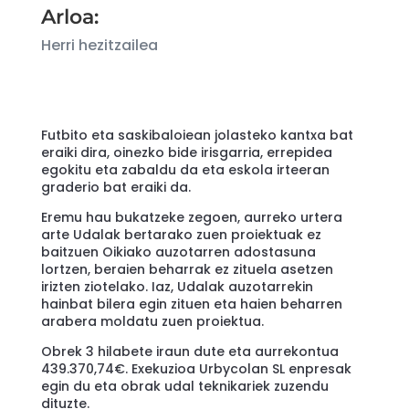
Arloa:
Herri hezitzailea
Futbito eta saskibaloiean jolasteko kantxa bat
eraiki dira, oinezko bide irisgarria, errepidea
egokitu eta zabaldu da eta eskola irteeran
graderio bat eraiki da.
Eremu hau bukatzeke zegoen, aurreko urtera
arte Udalak bertarako zuen proiektuak ez
baitzuen Oikiako auzotarren adostasuna
lortzen, beraien beharrak ez zituela asetzen
irizten ziotelako. Iaz, Udalak auzotarrekin
hainbat bilera egin zituen eta haien beharren
arabera moldatu zuen proiektua.
Obrek 3 hilabete iraun dute eta aurrekontua
439.370,74€. Exekuzioa Urbycolan SL enpresak
egin du eta obrak udal teknikariek zuzendu
dituzte.