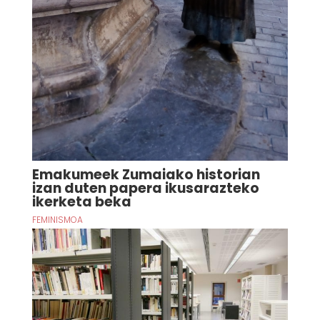
Emakumeek Zumaiako historian
izan duten papera ikusarazteko
ikerketa beka
FEMINISMOA