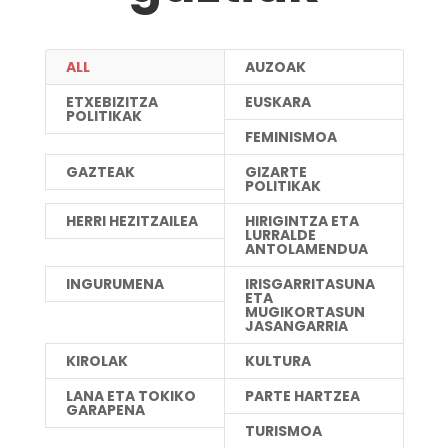
ALL
AUZOAK
ETXEBIZITZA
EUSKARA
POLITIKAK
FEMINISMOA
GAZTEAK
GIZARTE
POLITIKAK
HERRI HEZITZAILEA
HIRIGINTZA ETA
LURRALDE
ANTOLAMENDUA
INGURUMENA
IRISGARRITASUNA
ETA
MUGIKORTASUN
JASANGARRIA
KIROLAK
KULTURA
LANA ETA TOKIKO
PARTE HARTZEA
GARAPENA
TURISMOA