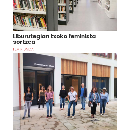
Liburutegian txoko feminista
sortzea
FEMINISMOA