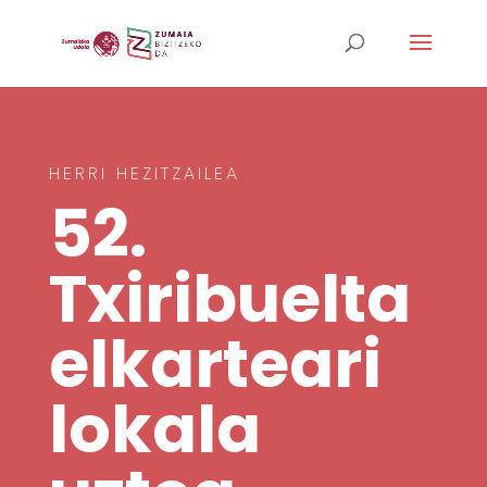
HERRI HEZITZAILEA
52.
Txiribuelta
elkarteari
lokala