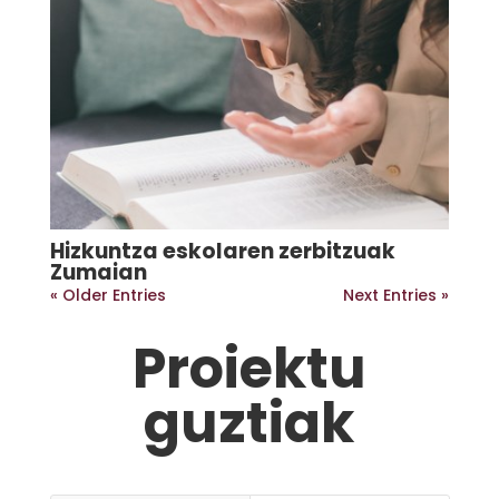
Hizkuntza eskolaren zerbitzuak
Zumaian
« Older Entries
Next Entries »
Proiektu
guztiak