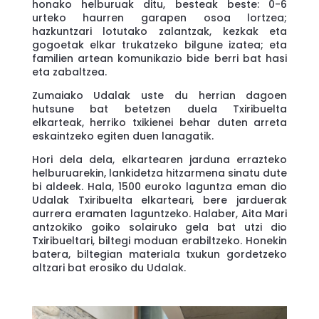
honako helburuak ditu, besteak beste: 0-6
urteko haurren garapen osoa lortzea;
hazkuntzari lotutako zalantzak, kezkak eta
gogoetak elkar trukatzeko bilgune izatea; eta
familien artean komunikazio bide berri bat hasi
eta zabaltzea.
Zumaiako Udalak uste du herrian dagoen
hutsune bat betetzen duela Txiribuelta
elkarteak, herriko txikienei behar duten arreta
eskaintzeko egiten duen lanagatik.
Hori dela dela, elkartearen jarduna errazteko
helburuarekin, lankidetza hitzarmena sinatu dute
bi aldeek.
Hala,
1500 euroko laguntza eman dio
Udalak Txiribuelta elkarteari, bere jarduerak
aurrera eramaten laguntzeko. Halaber, Aita Mari
antzokiko goiko solairuko gela bat utzi dio
Txiribueltari, biltegi moduan erabiltzeko.
H
onekin
batera,
biltegian
materiala txukun gordetzeko
altzari bat erosiko d
u Udalak
.