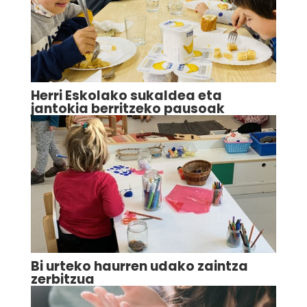
Herri Eskolako sukaldea eta
jantokia berritzeko pausoak
Bi urteko haurren udako zaintza
zerbitzua