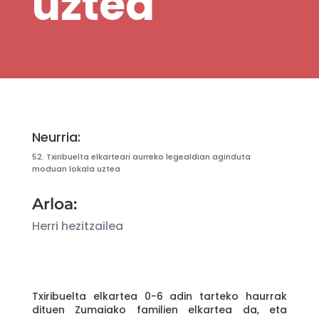
uztea
Neurria:
52.
Txiribuelta elkarteari aurreko legealdian aginduta
moduan lokala uztea
Arloa:
Herri hezitzailea
Txiribuelta elkartea 0-6 adin tarteko haurrak
dituen Zumaiako familien elkartea da, eta