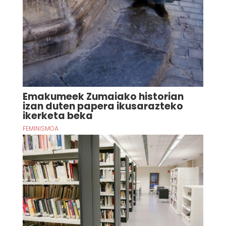
Emakumeek Zumaiako historian
izan duten papera ikusarazteko
ikerketa beka
FEMINISMOA