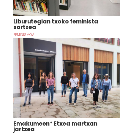
Liburutegian txoko feminista
sortzea
FEMINISMOA
Emakumeen* Etxea martxan
jartzea