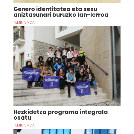
Genero identitatea eta sexu
aniztasunari buruzko lan-lerroa
FEMINISMOA
Hezkidetza programa integrala
osatu
FEMINISMOA