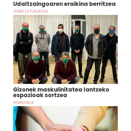
Udaltzaingoaren eraikina berritzea
ZERBITZU PUBLIKOAK
Gizonek maskulinitatea lantzeko
espazioak sortzea
FEMINISMOA