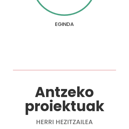
EGINDA
Antzeko
proiektuak
HERRI HEZITZAILEA