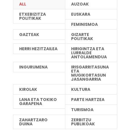
ALL
AUZOAK
ETXEBIZITZA
EUSKARA
POLITIKAK
FEMINISMOA
GAZTEAK
GIZARTE
POLITIKAK
HERRI HEZITZAILEA
HIRIGINTZA ETA
LURRALDE
ANTOLAMENDUA
INGURUMENA
IRISGARRITASUNA
ETA
MUGIKORTASUN
JASANGARRIA
KIROLAK
KULTURA
LANA ETA TOKIKO
PARTE HARTZEA
GARAPENA
TURISMOA
ZAHARTZARO
ZERBITZU
DUINA
PUBLIKOAK